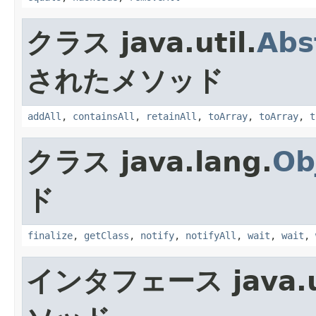
クラス java.util.
Abs
されたメソッド
addAll
,
containsAll
,
retainAll
,
toArray
,
toArray
,
t
クラス java.lang.
Ob
ド
finalize
,
getClass
,
notify
,
notifyAll
,
wait
,
wait
,
インタフェース java.ut