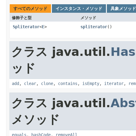
すべてのメソッド
インスタンス・メソッド
具象メソッド
修飾子と型
メソッド
Spliterator
<
E
>
spliterator
()
クラス java.util.
Has
ッド
add
,
clear
,
clone
,
contains
,
isEmpty
,
iterator
,
rem
クラス java.util.
Abs
メソッド
equals
,
hashCode
,
removeAll