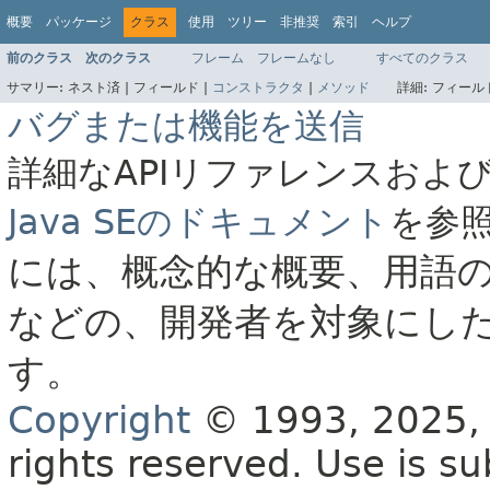
概要
パッケージ
クラス
使用
ツリー
非推奨
索引
ヘルプ
前のクラス
次のクラス
フレーム
フレームなし
すべてのクラス
サマリー:
ネスト済 |
フィールド |
コンストラクタ
|
メソッド
詳細:
フィールド
バグまたは機能を送信
詳細なAPIリファレンスおよ
Java SEのドキュメント
を参
には、概念的な概要、用語
などの、開発者を対象にし
す。
Copyright
© 1993, 2025, O
rights reserved.
Use is su