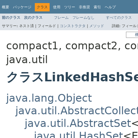
概要
パッケージ
クラス
使用
ツリー
非推奨
索引
ヘルプ
前のクラス
次のクラス
フレーム
フレームなし
すべてのクラス
サマリー:
ネスト済 |
フィールド |
コンストラクタ
|
メソッド
詳細:
フィールド
compact1, compact2, c
java.util
クラスLinkedHashS
java.lang.Object
java.util.AbstractCollec
java.util.AbstractSet
java.util.HashSet
<