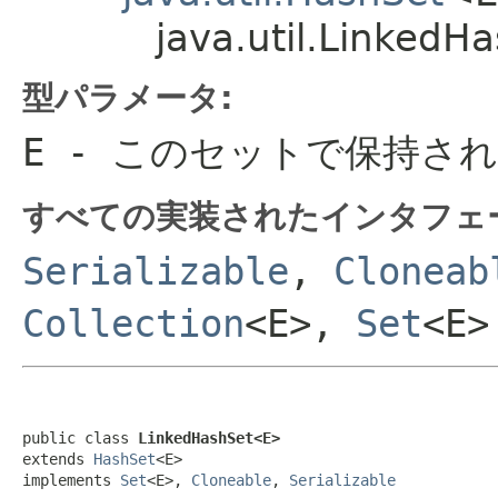
java.util.Linked
型パラメータ:
E
- このセットで保持さ
すべての実装されたインタフェ
Serializable
,
Cloneab
Collection
<E>,
Set
<E>
public class 
LinkedHashSet<E>
extends 
HashSet
<E>

implements 
Set
<E>, 
Cloneable
, 
Serializable