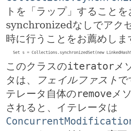
トを「ラップ」することを
synchronizedなし
時に行うことをお薦めしま
   Set s = Collections.synchronizedSet(new LinkedHash
このクラスの
iterator
メ
タは、
フェイルファスト
で
テレータ自体の
remove
メ
されると、イテレータは
ConcurrentModificatio