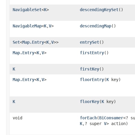
NavigableSet
<
K
>
descendingKeySet
()
NavigableMap
<
K
,
V
>
descendingMap
()
Set
<
Map.Entry
<
K
,
V
>>
entrySet
()
Map.Entry
<
K
,
V
>
firstEntry
()
K
firstKey
()
Map.Entry
<
K
,
V
>
floorEntry
(
K
key)
K
floorKey
(
K
key)
void
forEach
(
BiConsumer
<? s
K
,? super
V
> action)