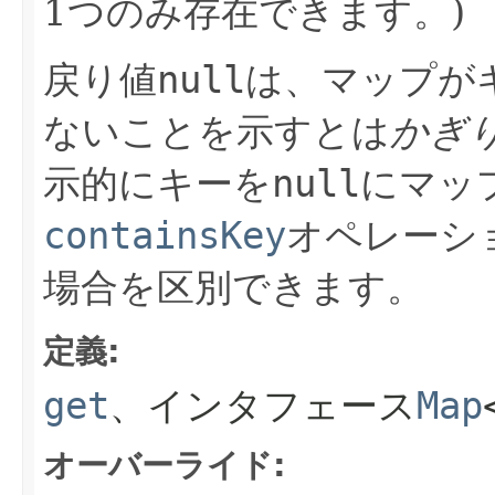
1つのみ存在できます。)
戻り値
null
は、マップが
ないことを示すとは
かぎ
示的にキーを
null
にマッ
containsKey
オペレーシ
場合を区別できます。
定義:
get
、インタフェース
Map
オーバーライド: