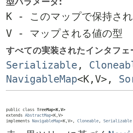
型パラメータ:
K
- このマップで保持さ
V
- マップされる値の型
すべての実装されたインタフェ
Serializable
,
Cloneab
NavigableMap
<K,V>,
So
public class 
TreeMap<K,V>
extends 
AbstractMap
<K,V>

implements 
NavigableMap
<K,V>, 
Cloneable
, 
Serializable