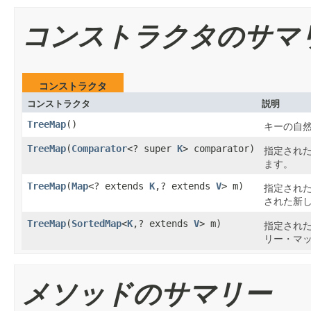
コンストラクタのサマ
コンストラクタ
コンストラクタ
説明
TreeMap
()
キーの自
TreeMap
(
Comparator
<? super
K
> comparator)
指定され
ます。
TreeMap
(
Map
<? extends
K
,? extends
V
> m)
指定され
された新
TreeMap
(
SortedMap
<
K
,? extends
V
> m)
指定され
リー・マ
メソッドのサマリー