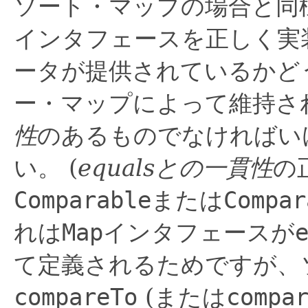
ソート・マップの場合と同
インタフェースを正しく実
ータが提供されているかど
ー・マップによって維持さ
性
のあるものでなければい
い。
(
equalsとの一貫性
の
Comparable
または
Compar
れは
Map
インタフェースが
て定義されるためですが、
compareTo
(または
compa