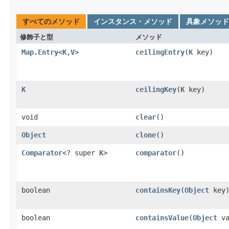
すべてのメソッド
インスタンス・メソッド
具象メソッド
修飾子と型
メソッド
Map.Entry
<
K
,
V
>
ceilingEntry
(
K
key)
K
ceilingKey
(
K
key)
void
clear
()
Object
clone
()
Comparator
<? super
K
>
comparator
()
boolean
containsKey
(
Object
key
boolean
containsValue
(
Object
va