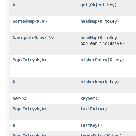
V
get
(
Object
key)
SortedMap
<
K
,
V
>
headMap
(
K
toKey)
NavigableMap
<
K
,
V
>
headMap
(
K
toKey,
boolean inclusive)
Map.Entry
<
K
,
V
>
higherEntry
(
K
key)
K
higherKey
(
K
key)
Set
<
K
>
keySet
()
Map.Entry
<
K
,
V
>
lastEntry
()
K
lastKey
()
Map.Entry
<
K
,
V
>
lowerEntry
(
K
key)