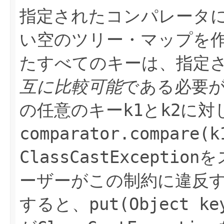
指定されたコンパレータ
い空のツリー・マップを
たすべてのキーは、指定
互に比較可能
である必要
の任意のキー
k1
と
k2
に対
comparator.compare(k
ClassCastException
を
ーザーがこの制約に違反
すると、
put(Object ke