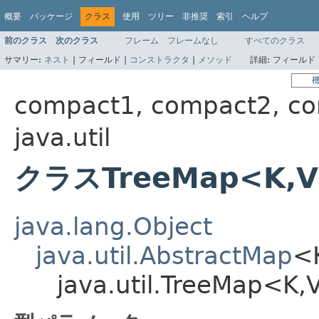
概要
パッケージ
クラス
使用
ツリー
非推奨
索引
ヘルプ
前のクラス
次のクラス
フレーム
フレームなし
すべてのクラス
サマリー:
ネスト
|
フィールド |
コンストラクタ
|
メソッド
詳細:
フィールド 
compact1, compact2, c
java.util
クラスTreeMap<K,
java.lang.Object
java.util.AbstractMap
<
java.util.TreeMap<K,