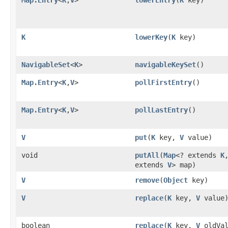
K
lowerKey
(
K
key)
NavigableSet
<
K
>
navigableKeySet
()
Map.Entry
<
K
,
V
>
pollFirstEntry
()
Map.Entry
<
K
,
V
>
pollLastEntry
()
V
put
(
K
key,
V
value)
void
putAll
(
Map
<? extends
K
extends
V
> map)
V
remove
(
Object
key)
V
replace
(
K
key,
V
value
boolean
replace
(
K
key,
V
oldVal