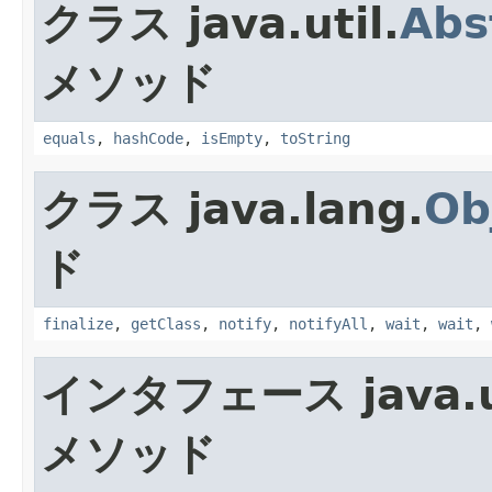
クラス java.util.
Abs
メソッド
equals
,
hashCode
,
isEmpty
,
toString
クラス java.lang.
Ob
ド
finalize
,
getClass
,
notify
,
notifyAll
,
wait
,
wait
,
インタフェース java.ut
メソッド