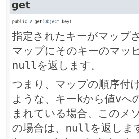
get
public 
V
 get(
Object
 key)
指定されたキーがマップ
マップにそのキーのマッ
null
を返します。
つまり、マップの順序付
ような、キー
k
から値
v
へ
まれている場合、このメ
の場合は、
null
を返しま