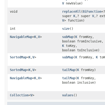
V
newValue)
void
replaceAll
(
BiFunction
<
super
K
,? super
V
,? ex
V
> function)
int
size
()
NavigableMap
<
K
,
V
>
subMap
(
K
fromKey,
boolean fromInclusive,
K
toKey,
boolean toInclusive)
SortedMap
<
K
,
V
>
subMap
(
K
fromKey,
K
toK
SortedMap
<
K
,
V
>
tailMap
(
K
fromKey)
NavigableMap
<
K
,
V
>
tailMap
(
K
fromKey,
boolean inclusive)
Collection
<
V
>
values
()