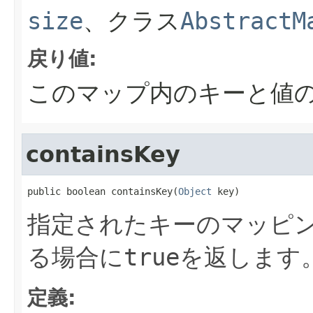
size
、クラス
AbstractM
戻り値:
このマップ内のキーと値
containsKey
public boolean containsKey(
Object
 key)
指定されたキーのマッピ
る場合に
true
を返します
定義: