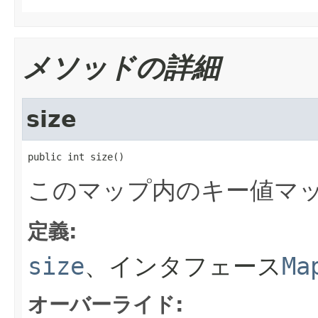
メソッドの詳細
size
public int size()
このマップ内のキー値マ
定義:
size
、インタフェース
Ma
オーバーライド: