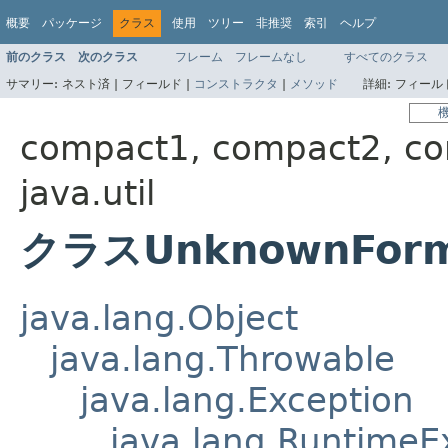
概要
パッケージ
クラス
使用
ツリー
非推奨
索引
ヘルプ
前のクラス
次のクラス
フレーム
フレームなし
すべてのクラス
サマリー:
ネスト済 |
フィールド |
コンストラクタ
|
メソッド
詳細:
フィールド
compact1, compact2, c
java.util
クラスUnknownForma
java.lang.Object
java.lang.Throwable
java.lang.Exception
java.lang.RuntimeE