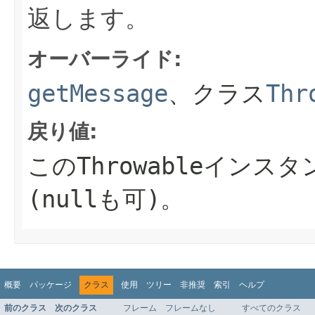
返します。
オーバーライド:
getMessage
、クラス
Thr
戻り値:
この
Throwable
インスタ
(
null
も可)。
概要
パッケージ
クラス
使用
ツリー
非推奨
索引
ヘルプ
前のクラス
次のクラス
フレーム
フレームなし
すべてのクラス