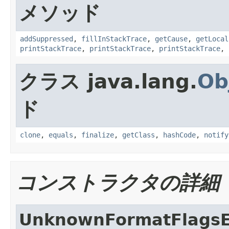
メソッド
addSuppressed
,
fillInStackTrace
,
getCause
,
getLocal
printStackTrace
,
printStackTrace
,
printStackTrace
,
クラス java.lang.
Ob
ド
clone
,
equals
,
finalize
,
getClass
,
hashCode
,
notify
コンストラクタの詳細
UnknownFormatFlagsE