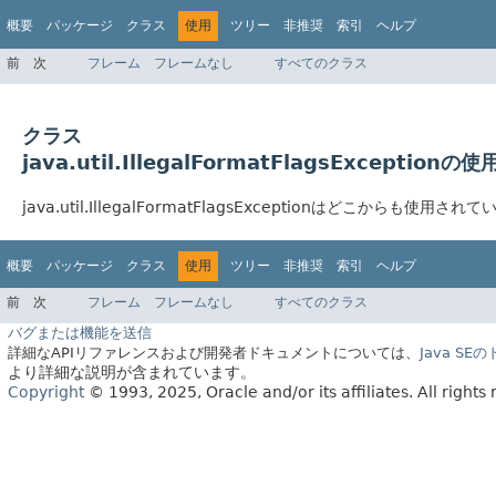
概要
パッケージ
クラス
使用
ツリー
非推奨
索引
ヘルプ
前
次
フレーム
フレームなし
すべてのクラス
クラス
java.util.IllegalFormatFlagsExceptionの使
java.util.IllegalFormatFlagsExceptionはどこからも使用され
概要
パッケージ
クラス
使用
ツリー
非推奨
索引
ヘルプ
前
次
フレーム
フレームなし
すべてのクラス
バグまたは機能を送信
詳細なAPIリファレンスおよび開発者ドキュメントについては、
Java S
より詳細な説明が含まれています。
Copyright
© 1993, 2025, Oracle and/or its affiliates.
All rights