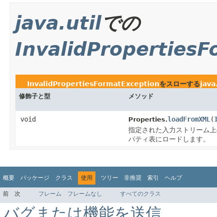
java.util
での
InvalidProperties
InvalidPropertiesFormatException
をスローする
java
修飾子と型
メソッド
void
loadFromXML
(
Properties.
指定された入力ストリーム上
パティ表にロードします。
概要
パッケージ
クラス
使用
ツリー
非推奨
索引
ヘルプ
前
次
フレーム
フレームなし
すべてのクラス
バグまたは機能を送信