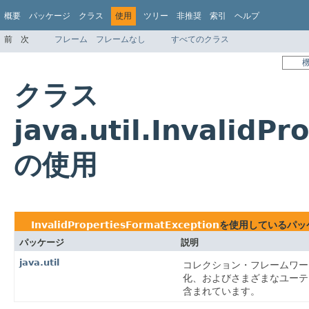
概要
パッケージ
クラス
使用
ツリー
非推奨
索引
ヘルプ
前
次
フレーム
フレームなし
すべてのクラス
クラス
java.util.InvalidP
の使用
InvalidPropertiesFormatException
を使用しているパッ
パッケージ
説明
java.util
コレクション・フレームワー
化、およびさまざまなユーティリ
含まれています。