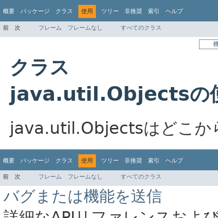
概要
パッケージ
クラス
使用
ツリー
非推奨
索引
ヘルプ
前
次
フレーム
フレームなし
すべてのクラス
クラス
java.util.Objects
java.util.Objects
概要
パッケージ
クラス
使用
ツリー
非推奨
索引
ヘルプ
前
次
フレーム
フレームなし
すべてのクラス
バグまたは機能を送信
詳細なAPIリファレンスおよ