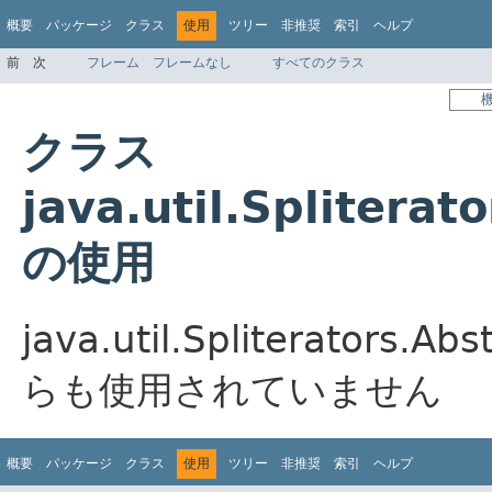
概要
パッケージ
クラス
使用
ツリー
非推奨
索引
ヘルプ
前
次
フレーム
フレームなし
すべてのクラス
クラス
java.util.Spliterat
の使用
java.util.Spliterators.
らも使用されていません
概要
パッケージ
クラス
使用
ツリー
非推奨
索引
ヘルプ