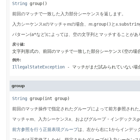
String
 group()
前回のマッチで一致した入力部分シーケンスを返します。
入力シーケンス
s
のマッチャ
m
の場合、
m.
group()
と
s.
substrin
パターン(
a*
など)によっては、空の文字列とマッチすることがあ
戻り値:
文字列形式の、前回のマッチで一致した部分シーケンス(空の場
例外:
IllegalStateException
- マッチがまだ試みられていない場
group
String
 group(int group)
前回のマッチ操作で指定されたグループによって前方参照された
マッチャ
m
、入力シーケンス
s
、およびグループ・インデックス
g
前方参照を行う正規表現グループ
は、左から右に1からインデッ
マッチは正常終了したが、指定されたグループが入力シーケンス