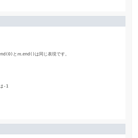
end(0)
と
m.
end()
は同じ表現です。
は
-1