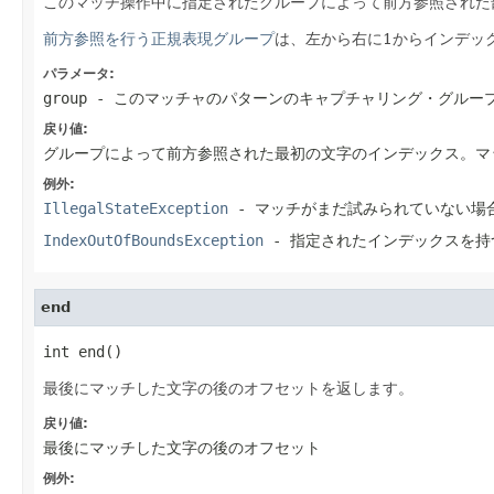
このマッチ操作中に指定されたグループによって前方参照された
前方参照を行う正規表現グループ
は、左から右に1からインデッ
パラメータ:
group
- このマッチャのパターンのキャプチャリング・グルー
戻り値:
グループによって前方参照された最初の文字のインデックス。マ
例外:
IllegalStateException
- マッチがまだ試みられていない場
IndexOutOfBoundsException
- 指定されたインデックスを持
end
int end()
最後にマッチした文字の後のオフセットを返します。
戻り値:
最後にマッチした文字の後のオフセット
例外: