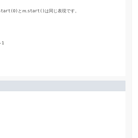
start(0)
と
m.
start()
は同じ表現です。
-1