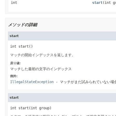
int
start
(int g
メソッドの詳細
start
int start()
マッチの開始インデックスを返します。
戻り値:
マッチした最初の文字のインデックス
例外:
IllegalStateException
- マッチがまだ試みられていない場
start
int start(int group)