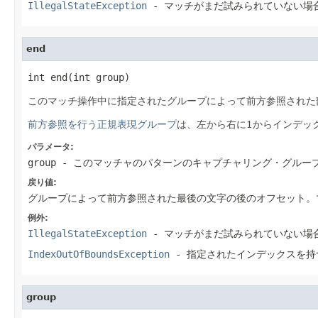
IllegalStateException
- マッチがまだ試みられていない場
end
int end(int group)
このマッチ操作中に指定されたグループによって前方参照された
前方参照を行う正規表現グループ
は、左から右に1からインデッ
パラメータ:
group
- このマッチャのパターンのキャプチャリング・グルー
戻り値:
グループによって前方参照された最後の文字の後のオフセット。
例外:
IllegalStateException
- マッチがまだ試みられていない場
IndexOutOfBoundsException
- 指定されたインデックスを持
group