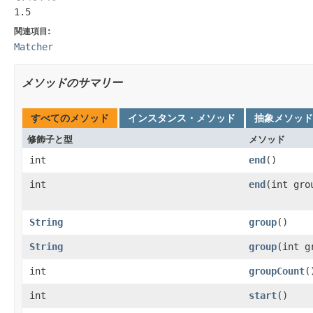
1.5
関連項目:
Matcher
メソッドのサマリー
すべてのメソッド
インスタンス・メソッド
抽象メソッド
修飾子と型
メソッド
int
end
()
int
end
(int gro
String
group
()
String
group
(int g
int
groupCount
(
int
start
()