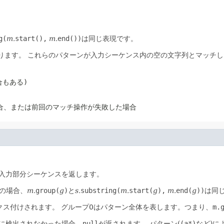
g(
m.
start(),
m.
end())
は同じ表現です。
ります。
これらのパターンが入力シーケンス内の空の文字列とマッチし
合もある)
合、または前回のマッチ操作が失敗した場合
入力部分シーケンスを返します。
の場合、
m.
group(
g
)
と
s.
substring(
m.
start(
g
),
m.
end(
g
))
は同
クス付けされます。
グループ0はパターン全体を表します。つまり、
m.
に検出されなかった場合、
null
が返されます。
パターン(
(a*)
など)に