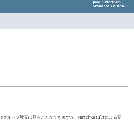
Java™ Platform
Standard Edition 8
びグループ境界は見ることができますが、
MatchResult
による変