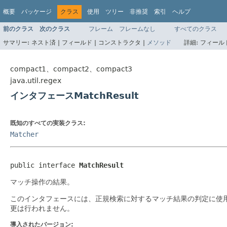
概要
パッケージ
クラス
使用
ツリー
非推奨
索引
ヘルプ
前のクラス
次のクラス
フレーム
フレームなし
すべてのクラス
サマリー:
ネスト済 |
フィールド |
コンストラクタ |
メソッド
詳細:
フィールド
compact1、compact2、compact3
java.util.regex
インタフェースMatchResult
既知のすべての実装クラス:
Matcher
public interface 
MatchResult
マッチ操作の結果。
このインタフェースには、正規検索に対するマッチ結果の判定に使
更は行われません。
導入されたバージョン: