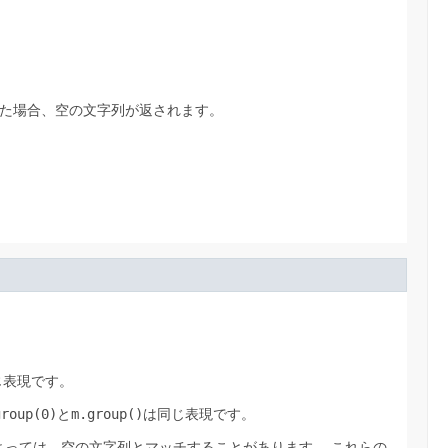
た場合、空の文字列が返されます。
じ表現です。
group(0)
と
m.group()
は同じ表現です。
よっては、空の文字列とマッチすることがあります。
これらの