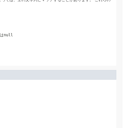
は
null