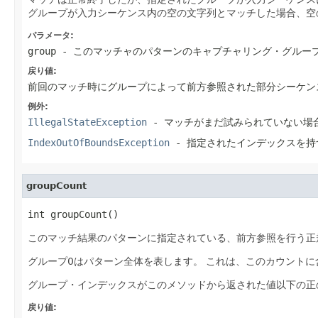
グループが入力シーケンス内の空の文字列とマッチした場合、空
パラメータ:
group
- このマッチャのパターンのキャプチャリング・グルー
戻り値:
前回のマッチ時にグループによって前方参照された部分シーケン
例外:
IllegalStateException
- マッチがまだ試みられていない場
IndexOutOfBoundsException
- 指定されたインデックスを持
groupCount
int groupCount()
このマッチ結果のパターンに指定されている、前方参照を行う正
グループ0はパターン全体を表します。
これは、このカウントに
グループ・インデックスがこのメソッドから返された値以下の正
戻り値: