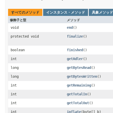
すべてのメソッド
インスタンス・メソッド
具象メソッド
修飾子と型
メソッド
void
end
()
protected void
finalize
()
boolean
finished
()
int
getAdler
()
long
getBytesRead
()
long
getBytesWritten
()
int
getRemaining
()
int
getTotalIn
()
int
getTotalOut
()
int
inflate
(byte[] b)