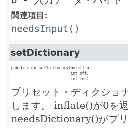
関連項目:
needsInput()
setDictionary
public void setDictionary(byte[] b,

                          int off,

                          int len)
プリセット・ディクショ
します。
inflate()が
needsDictionary