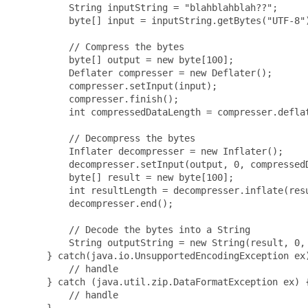
     String inputString = "blahblahblah??";

     byte[] input = inputString.getBytes("UTF-8")
     // Compress the bytes

     byte[] output = new byte[100];

     Deflater compresser = new Deflater();

     compresser.setInput(input);

     compresser.finish();

     int compressedDataLength = compresser.deflat
     // Decompress the bytes

     Inflater decompresser = new Inflater();

     decompresser.setInput(output, 0, compressedD
     byte[] result = new byte[100];

     int resultLength = decompresser.inflate(resu
     decompresser.end();

     // Decode the bytes into a String

     String outputString = new String(result, 0, 
 } catch(java.io.UnsupportedEncodingException ex)
     // handle

 } catch (java.util.zip.DataFormatException ex) {
     // handle

 }
