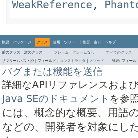
WeakReference
,
Phant
概要
パッケージ
クラス
使用
ツリー
非推奨
索引
ヘルプ
前のクラス
次のクラス
フレーム
フレームなし
すべてのクラス
サマリー:
ネスト済 |
フィールド |
コンストラクタ
|
メソッド
詳細:
フィールド
バグまたは機能を送信
詳細なAPIリファレンスおよ
Java SEのドキュメント
を参
には、概念的な概要、用語
などの、開発者を対象にし