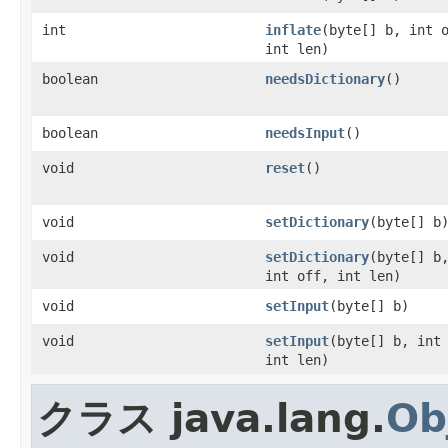
int
inflate
(byte[] b, int 
int len)
boolean
needsDictionary
()
boolean
needsInput
()
void
reset
()
void
setDictionary
(byte[] b
void
setDictionary
(byte[] b
int off, int len)
void
setInput
(byte[] b)
void
setInput
(byte[] b, int
int len)
クラス java.lang.
Ob