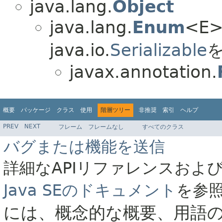
java.lang.
Object
java.lang.
Enum
<E> 
java.io.
Serializable
を
javax.annotation.
概要
パッケージ
クラス
使用
階層ツリー
非推奨
索引
ヘルプ
PREV
NEXT
フレーム
フレームなし
すべてのクラス
バグまたは機能を送信
詳細なAPIリファレンスおよ
Java SEのドキュメント
を参
には、概念的な概要、用語