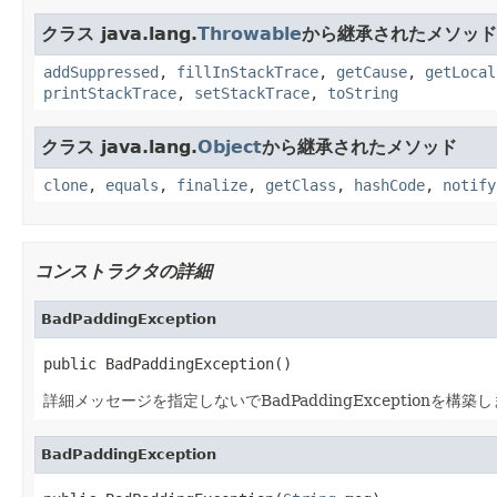
クラス java.lang.
Throwable
から継承されたメソッド
addSuppressed
,
fillInStackTrace
,
getCause
,
getLocal
printStackTrace
,
setStackTrace
,
toString
クラス java.lang.
Object
から継承されたメソッド
clone
,
equals
,
finalize
,
getClass
,
hashCode
,
notify
コンストラクタの詳細
BadPaddingException
public BadPaddingException()
詳細メッセージを指定しないでBadPaddingExceptionを構築
BadPaddingException