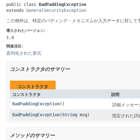
public class 
BadPaddingException
extends 
GeneralSecurityException
この例外は、特定のパディング・メカニズムが入力データに対して
導入されたバージョン:
1.4
関連項目:
直列化された形式
コンストラクタのサマリー
コンストラクタ
コンストラクタ
説明
BadPaddingException
()
詳細メッセージ
BadPaddingException
(
String
msg)
指定された詳細
メソッドのサマリー