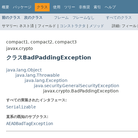
概要
パッケージ
クラス
使用
ツリー
非推奨
索引
ヘルプ
前のクラス
次のクラス
フレーム
フレームなし
すべてのクラス
サマリー:
ネスト済 |
フィールド |
コンストラクタ
|
メソッド
詳細:
フィールド
compact1, compact2, compact3
javax.crypto
クラスBadPaddingException
java.lang.Object
java.lang.Throwable
java.lang.Exception
java.security.GeneralSecurityException
javax.crypto.BadPaddingException
すべての実装されたインタフェース:
Serializable
直系の既知のサブクラス:
AEADBadTagException