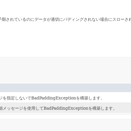
予期されているのにデータが適切にパディングされない場合にスローさ
を指定しないでBadPaddingExceptionを構築します。
メッセージを使用してBadPaddingExceptionを構築します。