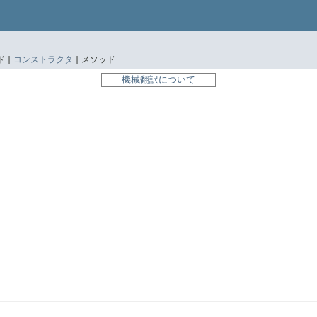
 |
コンストラクタ
|
メソッド
機械翻訳について