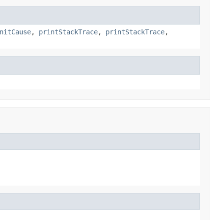
nitCause
,
printStackTrace
,
printStackTrace
,