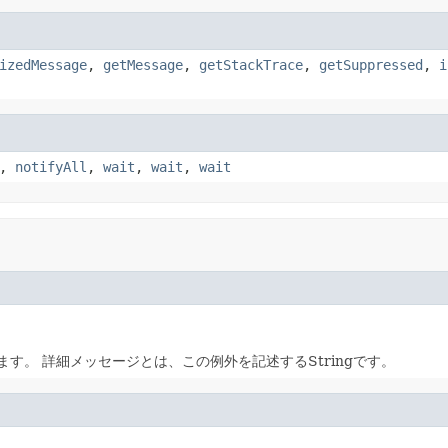
izedMessage
,
getMessage
,
getStackTrace
,
getSuppressed
,
i
,
notifyAll
,
wait
,
wait
,
wait
します。
詳細メッセージとは、この例外を記述するStringです。