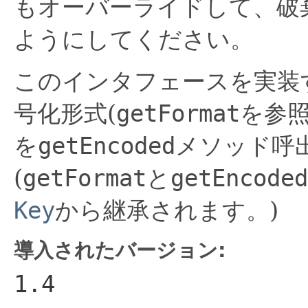
もオーバーライドして、破
ようにしてください。
このインタフェースを実装
号化形式(
getFormat
を参
を
getEncoded
メソッド呼
(
getFormat
と
getEncoded
Key
から継承されます。)
導入されたバージョン:
1.4