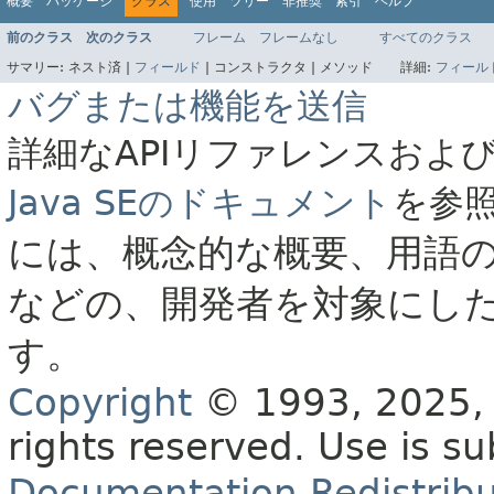
概要
パッケージ
クラス
使用
ツリー
非推奨
索引
ヘルプ
前のクラス
次のクラス
フレーム
フレームなし
すべてのクラス
サマリー:
ネスト済 |
フィールド
|
コンストラクタ |
メソッド
詳細:
フィール
バグまたは機能を送信
詳細なAPIリファレンスおよ
Java SEのドキュメント
を参
には、概念的な概要、用語
などの、開発者を対象にし
す。
Copyright
© 1993, 2025, O
rights reserved.
Use is su
Documentation Redistribu