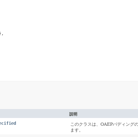
,

説明
ecified
このクラスは、OAEPパディング
ます。