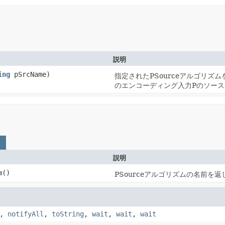
説明
ing
pSrcName)
指定されたPSourceアルゴリズ
のエンコーディング入力Pのソー
説明
m
()
PSourceアルゴリズムの名前を
,
notifyAll
,
toString
,
wait
,
wait
,
wait