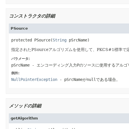
コンストラクタの詳細
PSource
protected PSource(
String
 pSrcName)
指定されたPSourceアルゴリズムを使用して、PKCS#1標
パラメータ:
pSrcName
- エンコーディング入力Pのソースに使用するアルゴ
例外:
NullPointerException
-
pSrcName
がnullである場合。
メソッドの詳細
getAlgorithm