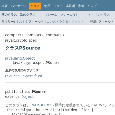
概要
パッケージ
クラス
使用
ツリー
非推奨
索引
ヘルプ
前のクラス
次のクラス
フレーム
フレームなし
すべてのクラス
サマリー:
ネスト
|
フィールド |
コンストラクタ
|
メソッド
詳細:
フィールド 
compact1, compact2, compact3
javax.crypto.spec
クラスPSource
java.lang.Object
javax.crypto.spec.PSource
直系の既知のサブクラス:
PSource.PSpecified
public class 
PSource
extends 
Object
このクラスは、
PKCS#1 v2.2
標準に定義されているOAEPパディ
 PSourceAlgorithm ::= AlgorithmIdentifier {

   {PKCS1PSourceAlgorithms}
