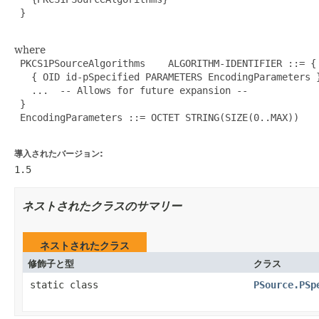
 }

where
 PKCS1PSourceAlgorithms    ALGORITHM-IDENTIFIER ::= {

   { OID id-pSpecified PARAMETERS EncodingParameters }
   ...  -- Allows for future expansion --

 }

 EncodingParameters ::= OCTET STRING(SIZE(0..MAX))

導入されたバージョン:
1.5
ネストされたクラスのサマリー
ネストされたクラス
修飾子と型
クラス
static class
PSource.PSp