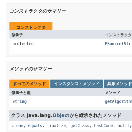
コンストラクタのサマリー
コンストラクタ
修飾子
コンストラクタ
protected
PSource
(
Str
メソッドのサマリー
すべてのメソッド
インスタンス・メソッド
具象メソッド
修飾子と型
メソッド
String
getAlgorith
クラス java.lang.
Object
から継承されたメソッド
clone
,
equals
,
finalize
,
getClass
,
hashCode
,
notify