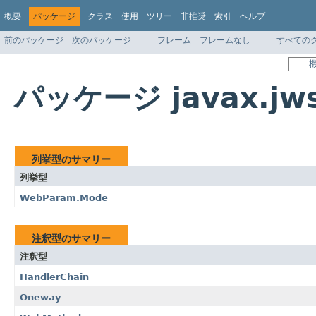
概要
パッケージ
クラス
使用
ツリー
非推奨
索引
ヘルプ
前のパッケージ
次のパッケージ
フレーム
フレームなし
すべての
パッケージ javax.jw
列挙型のサマリー
列挙型
WebParam.Mode
注釈型のサマリー
注釈型
HandlerChain
Oneway