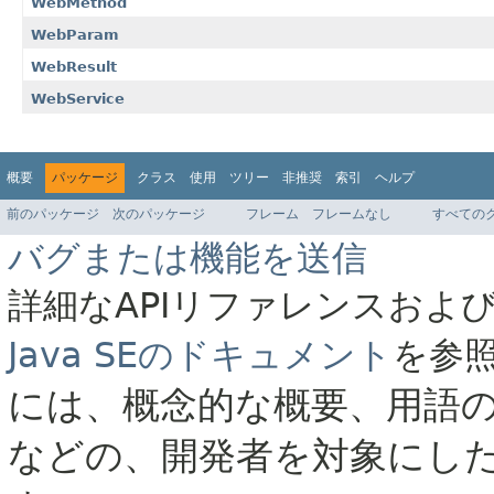
WebMethod
WebParam
WebResult
WebService
概要
パッケージ
クラス
使用
ツリー
非推奨
索引
ヘルプ
前のパッケージ
次のパッケージ
フレーム
フレームなし
すべての
バグまたは機能を送信
詳細なAPIリファレンスおよ
Java SEのドキュメント
を参
には、概念的な概要、用語
などの、開発者を対象にし