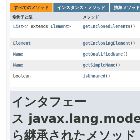
すべてのメソッド
インスタンス・メソッド
抽象メソッド
修飾子と型
メソッド
List
<? extends
Element
>
getEnclosedElements
()
Element
getEnclosingElement
()
Name
getQualifiedName
()
Name
getSimpleName
()
boolean
isUnnamed
()
インタフェー
ス javax.lang.mode
ら継承されたメソッド