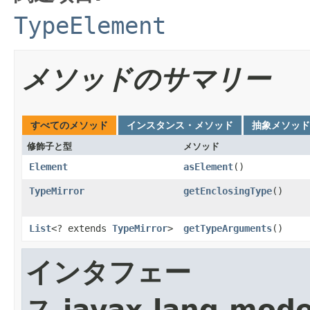
TypeElement
メソッドのサマリー
すべてのメソッド
インスタンス・メソッド
抽象メソッド
修飾子と型
メソッド
Element
asElement
()
TypeMirror
getEnclosingType
()
List
<? extends
TypeMirror
>
getTypeArguments
()
インタフェー
ス javax.lang.mode