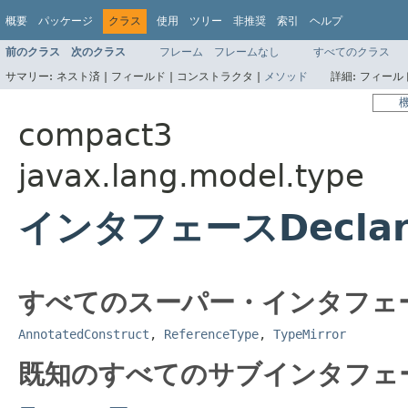
概要
パッケージ
クラス
使用
ツリー
非推奨
索引
ヘルプ
前のクラス
次のクラス
フレーム
フレームなし
すべてのクラス
サマリー:
ネスト済 |
フィールド |
コンストラクタ |
メソッド
詳細:
フィールド
compact3
javax.lang.model.type
インタフェースDeclar
すべてのスーパー・インタフェ
AnnotatedConstruct
,
ReferenceType
,
TypeMirror
既知のすべてのサブインタフェ