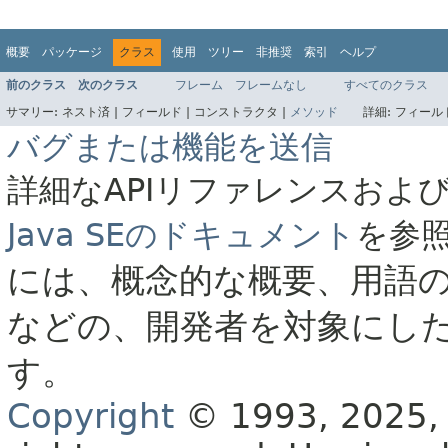
概要
パッケージ
クラス
使用
ツリー
非推奨
索引
ヘルプ
前のクラス
次のクラス
フレーム
フレームなし
すべてのクラス
サマリー:
ネスト済 |
フィールド |
コンストラクタ |
メソッド
詳細:
フィールド
バグまたは機能を送信
詳細なAPIリファレンスおよ
Java SEのドキュメント
を参
には、概念的な概要、用語
などの、開発者を対象にし
す。
Copyright
© 1993, 2025, O