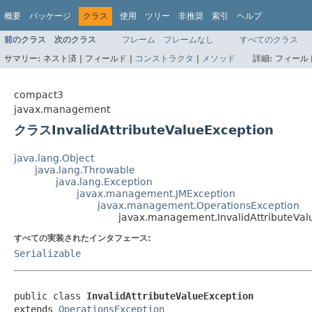
概要
パッケージ
クラス
使用
ツリー
非推奨
索引
ヘルプ
前のクラス
次のクラス
フレーム
フレームなし
すべてのクラス
サマリー:
ネスト済 |
フィールド |
コンストラクタ
|
メソッド
詳細:
フィールド
compact3
javax.management
クラスInvalidAttributeValueException
java.lang.Object
java.lang.Throwable
java.lang.Exception
javax.management.JMException
javax.management.OperationsException
javax.management.InvalidAttributeVal
すべての実装されたインタフェース:
Serializable
public class 
InvalidAttributeValueException
extends 
OperationsException