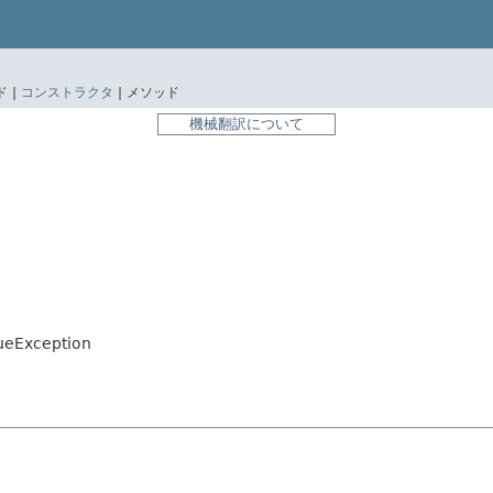
 |
コンストラクタ
|
メソッド
機械翻訳について
ueException