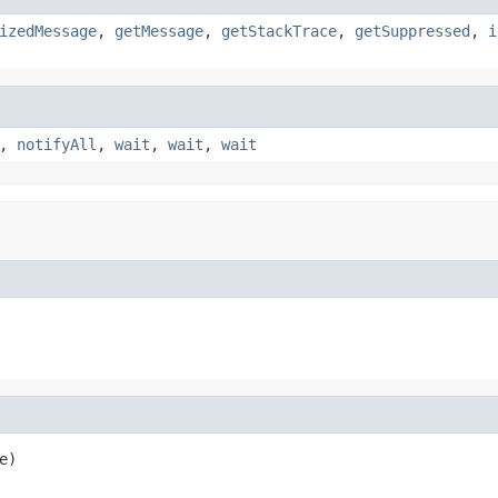
izedMessage
,
getMessage
,
getStackTrace
,
getSuppressed
,
i
,
notifyAll
,
wait
,
wait
,
wait
e)
。