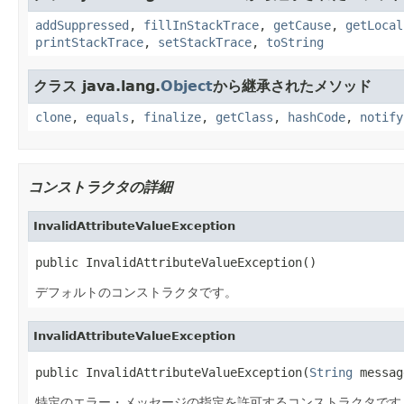
addSuppressed
,
fillInStackTrace
,
getCause
,
getLocal
printStackTrace
,
setStackTrace
,
toString
クラス java.lang.
Object
から継承されたメソッド
clone
,
equals
,
finalize
,
getClass
,
hashCode
,
notify
コンストラクタの詳細
InvalidAttributeValueException
public InvalidAttributeValueException()
デフォルトのコンストラクタです。
InvalidAttributeValueException
public InvalidAttributeValueException(
String
 messag
特定のエラー・メッセージの指定を許可するコンストラクタです