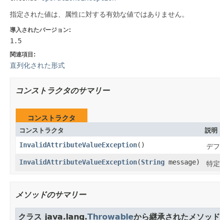
指定された値は、属性に対する有効な値ではありません。
導入されたバージョン:
1.5
関連項目:
直列化された形式
コンストラクタのサマリー
コンストラクタ
コンストラクタ
説明
InvalidAttributeValueException
()
デフ
InvalidAttributeValueException
(
String
message)
特定
メソッドのサマリー
クラス java.lang.
Throwable
から継承されたメソッド