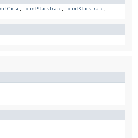
nitCause
,
printStackTrace
,
printStackTrace
,