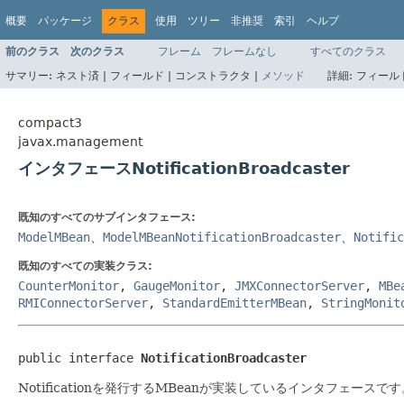
概要
パッケージ
クラス
使用
ツリー
非推奨
索引
ヘルプ
前のクラス
次のクラス
フレーム
フレームなし
すべてのクラス
サマリー:
ネスト済 |
フィールド |
コンストラクタ |
メソッド
詳細:
フィールド
compact3
javax.management
インタフェースNotificationBroadcaster
既知のすべてのサブインタフェース:
ModelMBean
、
ModelMBeanNotificationBroadcaster
、
Notific
既知のすべての実装クラス:
CounterMonitor
,
GaugeMonitor
,
JMXConnectorServer
,
MBe
RMIConnectorServer
,
StandardEmitterMBean
,
StringMonit
public interface 
NotificationBroadcaster
Notificationを発行するMBeanが実装しているインタフェースです