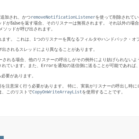
て追加され、かつ
removeNotificationListener
を使って削除されてい
ッドがfalseを返す場合、そのリスナーは無視されます。
それ以外の場合
メソッドが呼び出されます。
れます。
これは、1つのリスナーを異なるフィルタやハンドバック・オ
び出されるスレッドにより異なることがあります。
ーされる場合、他のリスナーの呼出しがその例外により妨げられないよ
されています。また、
Error
を通知の送信側に送ることが可能であれば
る必要があります。
期を注意深く行う必要があります。
特に、実装がリスナーの呼出し時に
は、このリストで
CopyOnWriteArrayList
を使用することです。