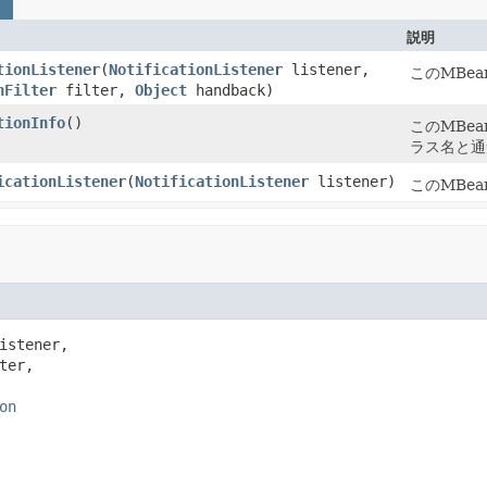
説明
tionListener
(
NotificationListener
listener,
このMBe
nFilter
filter,
Object
handback)
tionInfo
()
このMBe
ラス名と通
icationListener
(
NotificationListener
listener)
このMBe
istener,

ter,

on