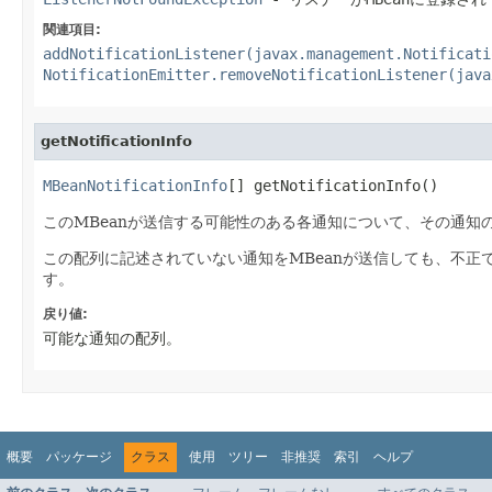
関連項目:
addNotificationListener(javax.management.Notificati
NotificationEmitter.removeNotificationListener(java
getNotificationInfo
MBeanNotificationInfo
[] getNotificationInfo()
このMBeanが送信する可能性のある各通知について、その通知の
この配列に記述されていない通知をMBeanが送信しても、不正
す。
戻り値:
可能な通知の配列。
概要
パッケージ
クラス
使用
ツリー
非推奨
索引
ヘルプ