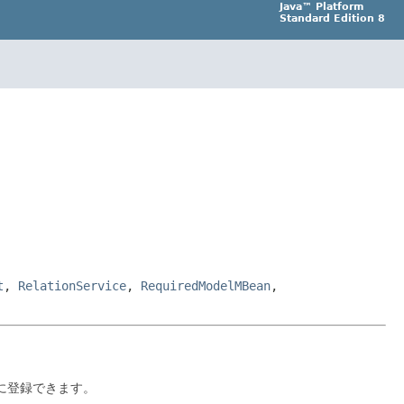
Java™ Platform
Standard Edition 8
t
,
RelationService
,
RequiredModelMBean
,
に登録できます。