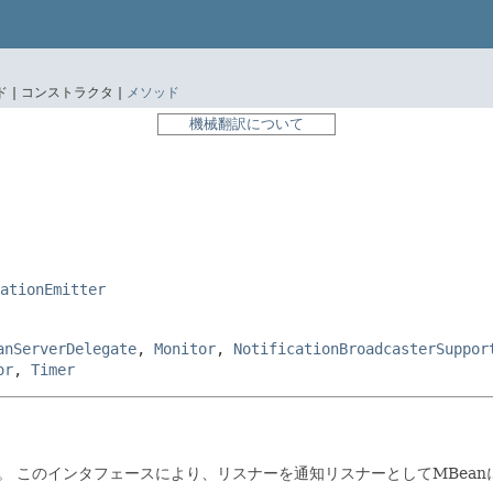
 |
コンストラクタ |
メソッド
機械翻訳について
ationEmitter
anServerDelegate
,
Monitor
,
NotificationBroadcasterSuppor
or
,
Timer
。
このインタフェースにより、リスナーを通知リスナーとしてMBean