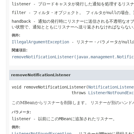
listener
- ブロードキャスタが発行した通知を処理するリス
filter
- フィルタ・オブジェクト。
フィルタがnullの場合
handback
- 通知の発行時にリスナーに送信される不透明なオ
い状態で、通知とともにリスナーへ送り返されなければならない
例外:
IllegalArgumentException
- リスナー・パラメータがnull
関連項目:
removeNotificationListener(javax.management.Notific
removeNotificationListener
void removeNotificationListener(
NotificationListene
                         throws 
ListenerNotFoundExc
このMBeanからリスナーを削除します。
リスナーが別のハンド
パラメータ:
listener
- 以前にこのMBeanに追加されたリスナー。
例外:
ListenerNotFoundException
- リスナーがMBeanに登録さ