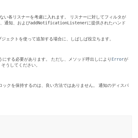
ない各リスナーを考慮に入れます。
リスナーに対してフィルタが
、通知、および
addNotificationListener
に提供されたハンド
ブジェクトを使って追加する場合に、しばしば役立ちます。
うにする必要があります。
ただし、メソッド呼出しにより
Error
が
、そうしてください。
ロックを保持するのは、良い方法ではありません。
通知のディスパ