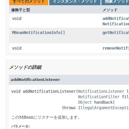
すべてのメソッド
インスタンス・メソッド
抽象メソッド
修飾子と型
メソッド
void
addNotifica
Notificatio
MBeanNotificationInfo
[]
getNotifica
void
removeNotif
メソッドの詳細
addNotificationListener
void addNotificationListener(
NotificationListener
 l
NotificationFilter
 fil
Object
 handback)

                      throws 
IllegalArgumentExcepti
このMBeanにリスナーを追加します。
パラメータ: