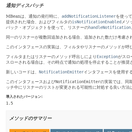
通知ディスパッチ
MBeanは、通知の発行時に、
addNotificationListener
を使っ
提供された場合、およびフィルタの
isNotificationEnabled
メソ
バック・オブジェクトを使って、リスナーの
handleNotification
同一のリスナーが複数回追加される場合、追加された数だけ考慮さ
このインタフェースの実装は、フィルタやリスナーのメソッドが呼
フィルタまたはリスナーのメソッド呼出しにより
Exception
がスロ
スローされる場合は、その時点で通知の処理を停止することが推奨
新しいコードは、
NotificationEmitter
インタフェースを使用す
このインタフェースおよび
NotificationEmitter
の実装では、同
ッチ中にリスナーのリストが変更される可能性に対処する良い方法
導入されたバージョン:
1.5
メソッドのサマリー