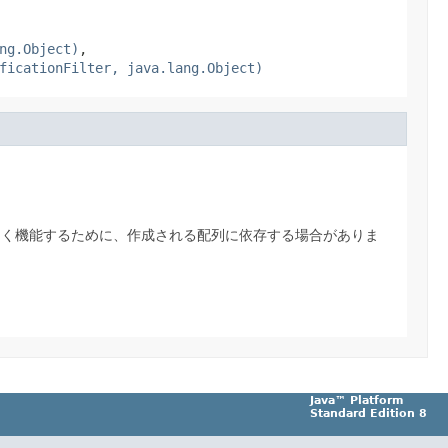
ng.Object)
,
ficationFilter, java.lang.Object)
しく機能するために、作成される配列に依存する場合がありま
Java™ Platform
Standard Edition 8