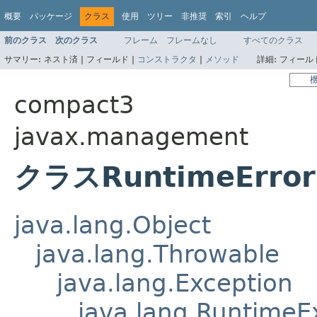
概要
パッケージ
クラス
使用
ツリー
非推奨
索引
ヘルプ
前のクラス
次のクラス
フレーム
フレームなし
すべてのクラス
サマリー:
ネスト済 |
フィールド |
コンストラクタ
|
メソッド
詳細:
フィールド
compact3
javax.management
クラスRuntimeError
java.lang.Object
java.lang.Throwable
java.lang.Exception
java.lang.RuntimeE