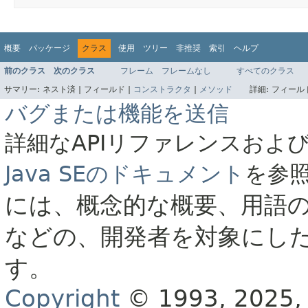
概要
パッケージ
クラス
使用
ツリー
非推奨
索引
ヘルプ
前のクラス
次のクラス
フレーム
フレームなし
すべてのクラス
サマリー:
ネスト済 |
フィールド |
コンストラクタ
|
メソッド
詳細:
フィールド
バグまたは機能を送信
詳細なAPIリファレンスおよ
Java SEのドキュメント
を参
には、概念的な概要、用語
などの、開発者を対象にし
す。
Copyright
© 1993, 2025, O