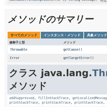
特定
メソッドのサマリー
すべてのメソッド
インスタンス・メソッド
具象メソッド
修飾子と型
メソッド
Throwable
getCause
()
Error
getTargetError
()
クラス java.lang.
Th
メソッド
addSuppressed
,
fillInStackTrace
,
getLocalizedMessag
printStackTrace
,
printStackTrace
,
printStackTrace
,