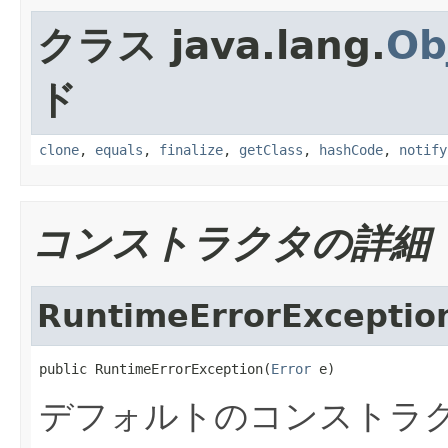
クラス java.lang.
Ob
ド
clone
,
equals
,
finalize
,
getClass
,
hashCode
,
notify
コンストラクタの詳細
RuntimeErrorExceptio
public RuntimeErrorException(
Error
 e)
デフォルトのコンストラ