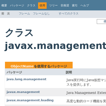
概要
パッケージ
クラス
使用
ツリー
非推奨
索引
ヘルプ
前
次
フレーム
フレームなし
すべてのクラス
クラス
javax.managemen
ObjectName
を使用するパッケージ
パッケージ
説明
java.lang.management
Java実行時にJava
スを提供します。
javax.management
Java Management 
javax.management.loading
高度な動的ロード機能を