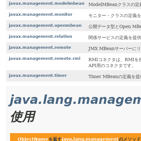
javax.management.modelmbean
ModelMBeanクラスの
javax.management.monitor
モニター・クラスの定義
javax.management.openmbean
公開データ型とOpen M
javax.management.relation
関係サービスの定義を提
javax.management.remote
JMX MBeanサーバ
javax.management.remote.rmi
RMIコネクタは、RMI
API用のコネクタです。
javax.management.timer
Timer MBeanの定義
java.lang.manage
使用
ObjectName
を返す
java.lang.management
のメソッド