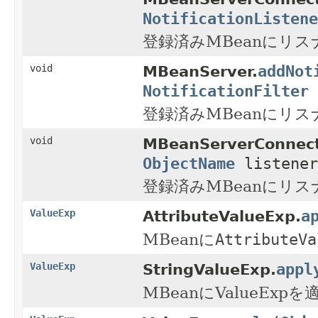
NotificationListene
登録済みMBeanにリ
addNot
void
MBeanServer.
NotificationFilter
登録済みMBeanにリ
void
MBeanServerConnect
ObjectName
listene
登録済みMBeanにリ
a
ValueExp
AttributeValueExp.
MBeanに
AttributeVa
appl
ValueExp
StringValueExp.
MBeanにValueExp