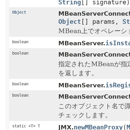
String
[] signature)
Object
MBeanServerConnect
Object
[] params,
St
MBean上でオペレー
isInst
boolean
MBeanServer.
boolean
MBeanServerConnect
指定されたMBeanが指
を返します。
isRegi
boolean
MBeanServer.
boolean
MBeanServerConnect
このオブジェクト名で識
チェックします。
newMBeanProxy
(
static <T> T
JMX.