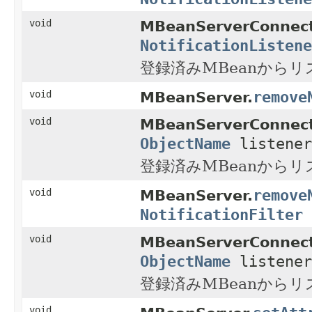
void
MBeanServerConnect
NotificationListene
登録済みMBeanから
remove
void
MBeanServer.
void
MBeanServerConnect
ObjectName
listener
登録済みMBeanから
remove
void
MBeanServer.
NotificationFilter
void
MBeanServerConnect
ObjectName
listene
登録済みMBeanから
void