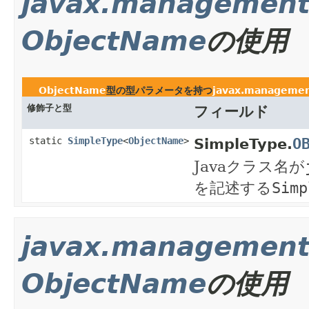
javax.managemen
ObjectName
の使用
ObjectName
型の型パラメータを持つ
javax.manageme
修飾子と型
フィールド
O
static
SimpleType
<
ObjectName
>
SimpleType.
Javaクラス名が
を記述する
Simp
javax.management.
ObjectName
の使用