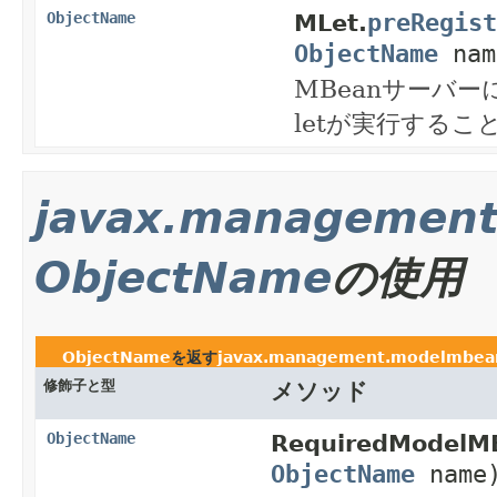
preRegist
ObjectName
MLet.
ObjectName
nam
MBeanサーバ
letが実行する
javax.managemen
ObjectName
の使用
ObjectName
を返す
javax.management.modelmbea
修飾子と型
メソッド
ObjectName
RequiredModelM
ObjectName
name