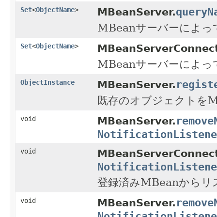
queryN
Set
<
ObjectName
>
MBeanServer.
MBeanサーバーによっ
Set
<
ObjectName
>
MBeanServerConnect
MBeanサーバーによっ
regist
ObjectInstance
MBeanServer.
既存のオブジェクトをM
remove
void
MBeanServer.
NotificationListene
void
MBeanServerConnect
NotificationListene
登録済みMBeanから
remove
void
MBeanServer.
NotificationListene