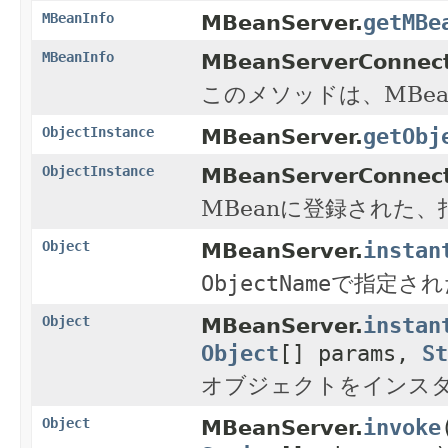
getMBe
MBeanInfo
MBeanServer.
MBeanInfo
MBeanServerConnect
このメソッドは、MBe
getObj
ObjectInstance
MBeanServer.
ObjectInstance
MBeanServerConnect
MBeanに登録された、
instan
Object
MBeanServer.
ObjectName
で指定され
instan
Object
MBeanServer.
Object
[] params,
St
オブジェクトをインス
invoke
Object
MBeanServer.