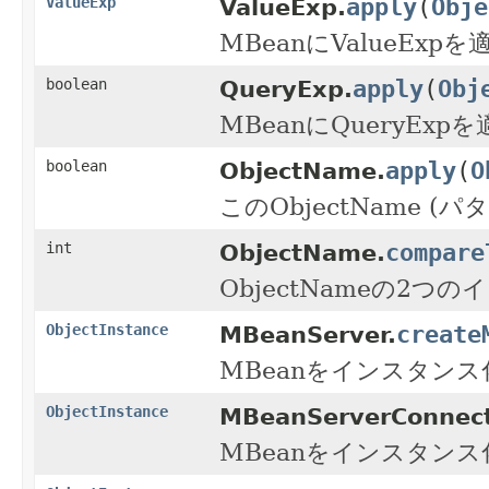
apply
(
Obje
ValueExp
ValueExp.
MBeanにValueExp
apply
(
Obj
boolean
QueryExp.
MBeanにQueryExp
apply
(
O
boolean
ObjectName.
このObjectName 
compare
int
ObjectName.
ObjectNameの2
create
ObjectInstance
MBeanServer.
MBeanをインスタンス
ObjectInstance
MBeanServerConnect
MBeanをインスタンス