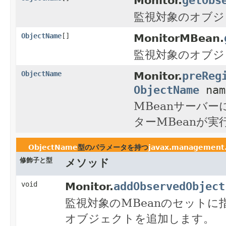
Monitor.
監視対象のオブジ
ObjectName
[]
MonitorMBean.
監視対象のオブジ
preReg
ObjectName
Monitor.
ObjectName
nam
MBeanサーバ
ターMBeanが
ObjectName
型のパラメータを持つ
javax.management
修飾子と型
メソッド
addObservedObject
void
Monitor.
監視対象のMBeanのセット
オブジェクトを追加します。