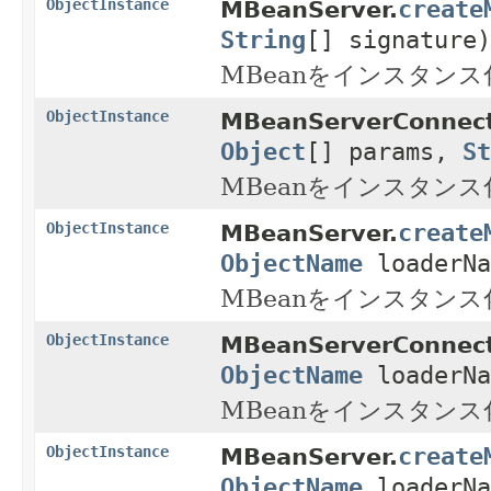
create
ObjectInstance
MBeanServer.
String
[] signature)
MBeanをインスタンス
ObjectInstance
MBeanServerConnect
Object
[] params,
St
MBeanをインスタンス
create
ObjectInstance
MBeanServer.
ObjectName
loaderNa
MBeanをインスタンス
ObjectInstance
MBeanServerConnect
ObjectName
loaderNa
MBeanをインスタンス
create
ObjectInstance
MBeanServer.
ObjectName
loaderN