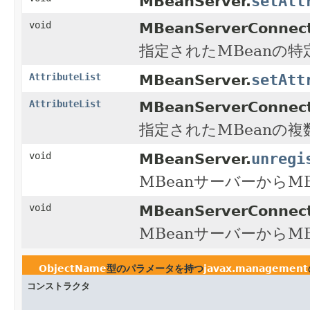
setAtt
MBeanServer.
void
MBeanServerConnect
指定されたMBeanの
setAtt
AttributeList
MBeanServer.
AttributeList
MBeanServerConnect
指定されたMBeanの
unregi
void
MBeanServer.
MBeanサーバーからM
void
MBeanServerConnect
MBeanサーバーからM
ObjectName
型のパラメータを持つ
javax.management
コンストラクタ