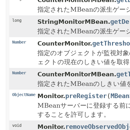
指定されたMBeanの派生ゲ
getDe
long
StringMonitorMBean.
指定されたMBeanの派生ゲ
getThresho
Number
CounterMonitor.
指定のオブジェクトが監視対象
ェクトの現在のしきい値を取得
get
Number
CounterMonitorMBean.
指定されたMBeanのしきい値
preRegister
(
MBean
ObjectName
Monitor.
MBeanサーバーに登録する前
することを許可します。
removeObservedObj
void
Monitor.