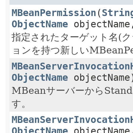
MBeanPermission
(
Strin
ObjectName
objectNam
指定されたターゲット名(
ョンを持つ新しいMBeanPe
MBeanServerInvocation
ObjectName
objectName
MBeanサーバーからStan
す。
MBeanServerInvocation
ObjectName
objectName,