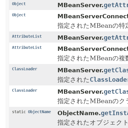
getAtt
Object
MBeanServer.
Object
MBeanServerConnect
指定されたMBeanの
getAtt
AttributeList
MBeanServer.
AttributeList
MBeanServerConnect
指定されたMBeanの
getCla
ClassLoader
MBeanServer.
指定された
ClassLoade
getCla
ClassLoader
MBeanServer.
指定されたMBeanの
getInst
static
ObjectName
ObjectName.
指定されたオブジェクト