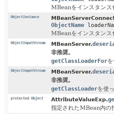
MBeanをインスタンス
ObjectInstance
MBeanServerConnect
ObjectName
loaderN
MBeanをインスタンス
deseri
ObjectInputStream
MBeanServer.
非推奨。
getClassLoaderFor
を
deseri
ObjectInputStream
MBeanServer.
非推奨。
getClassLoader
を使
g
protected
Object
AttributeValueExp.
指定されたMBean内