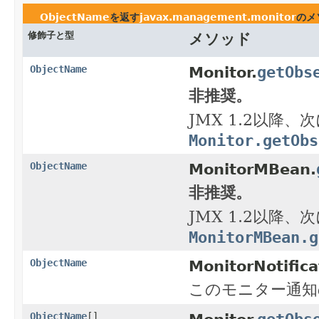
ObjectName
を返す
javax.management.monitor
のメ
修飾子と型
メソッド
getObs
ObjectName
Monitor.
非推奨。
JMX 1.2以降
Monitor.getObs
ObjectName
MonitorMBean.
非推奨。
JMX 1.2以降
MonitorMBean.g
ObjectName
MonitorNotifica
このモニター通知
getObs
ObjectName
[]