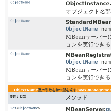
ObjectName
ObjectInstance
オブジェクト名部
ObjectName
StandardMBean
ObjectName
nam
MBeanサーバ
ョンを実行できる
ObjectName
MBeanRegistrat
ObjectName
nam
MBeanサーバ
ョンを実行できる
ObjectName
型の引数を持つ型を返す
javax.manageme
修飾子と型
メソッド
q
Set
<
ObjectName
>
MBeanServer.