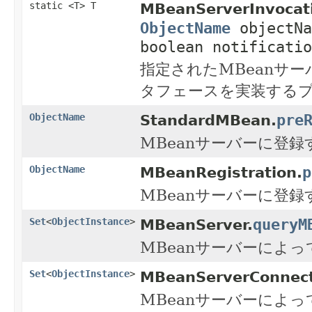
static <T> T
MBeanServerInvocat
ObjectName
objectN
boolean notificatio
指定されたMBeanサ
タフェースを実装する
pre
ObjectName
StandardMBean.
MBeanサーバーに登
p
ObjectName
MBeanRegistration.
MBeanサーバーに登
queryM
Set
<
ObjectInstance
>
MBeanServer.
MBeanサーバーによっ
Set
<
ObjectInstance
>
MBeanServerConnect
MBeanサーバーによっ