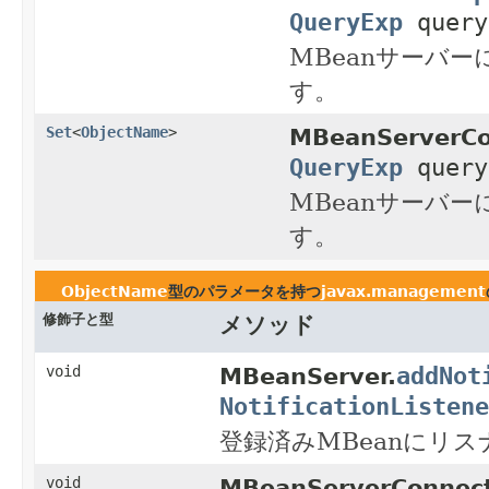
QueryExp
query
MBeanサーバ
す。
Set
<
ObjectName
>
MBeanServerCo
QueryExp
query
MBeanサーバ
す。
ObjectName
型のパラメータを持つ
javax.management
修飾子と型
メソッド
addNot
void
MBeanServer.
NotificationListene
登録済みMBeanにリ
void
MBeanServerConnect