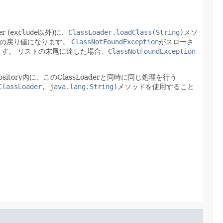
r (
exclude
以外)に、
ClassLoader.loadClass(String)
メソ
の戻り値になります。
ClassNotFoundException
がスローさ
ます。
リストの末尾に達した場合、
ClassNotFoundException
ository内に、このClassLoaderと同時に同じ処理を行う
ClassLoader, java.lang.String)
メソッドを使用すること