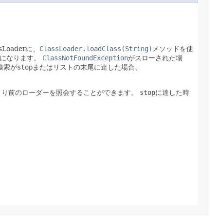
ssLoaderに、
ClassLoader.loadClass(String)
メソッドを使
になります。
ClassNotFoundException
がスローされた場
検索が
stop
またはリストの末尾に達した場合、
より前のローダーを照会することができます。
stop
に達した時