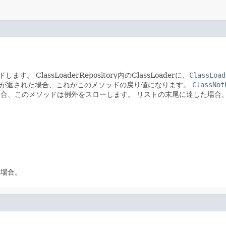
ドします。
ClassLoaderRepository内のClassLoaderに、
ClassLoad
が返された場合、これがこのメソッドの戻り値になります。
ClassNot
場合、このメソッドは例外をスローします。
リストの末尾に達した場合
い場合。