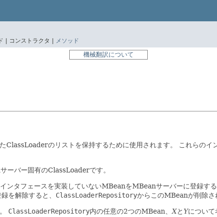
 |
コンストラクタ |
メソッド
機械翻訳について
lassLoaderのリストを保持するために使用されます。
これらのイン
nサーバー固有のClassLoaderです。
インタフェースを実装していないMBeanをMBeanサーバーに登録する
の登録を解除すると、
ClassLoaderRepository
からこのMBeanが削除
。
ClassLoaderRepository
内の任意の2つのMBean、
X
と
Y
について