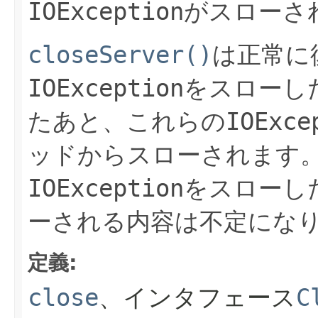
IOException
がスローさ
closeServer()
は正常に
IOException
をスローし
たあと、これらの
IOExce
ッドからスローされます
IOException
をスローし
ーされる内容は不定にな
定義:
close
、インタフェース
C