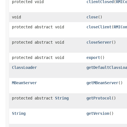
protected void
clientClosed
(
RMIC
void
close
()
protected abstract void
closeClient
(
RMICo
protected abstract void
closeServer
()
protected abstract void
export
()
ClassLoader
getDefaultClassLo
MBeanServer
getMBeanServer
()
protected abstract
String
getProtocol
()
String
getVersion
()