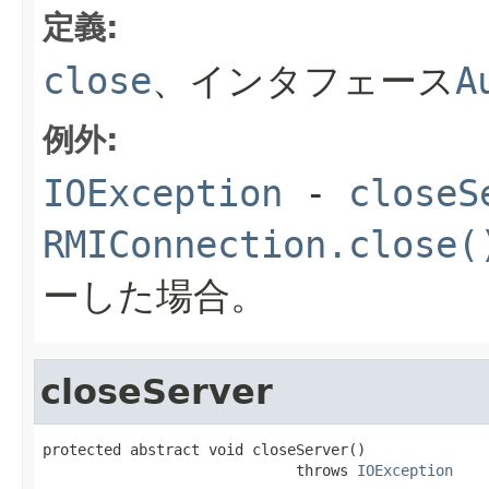
定義:
close
、インタフェース
A
例外:
IOException
-
closeS
RMIConnection.close(
ーした場合。
closeServer
protected abstract void closeServer()

                             throws 
IOException