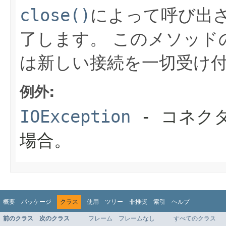
close()
によって呼び出
了します。
このメソッド
は新しい接続を一切受け
例外:
IOException
- コネク
場合。
概要
パッケージ
クラス
使用
ツリー
非推奨
索引
ヘルプ
前のクラス
次のクラス
フレーム
フレームなし
すべてのクラス