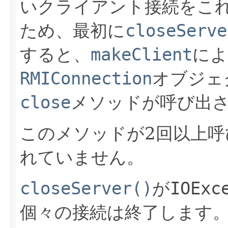
いクライアント接続をこ
ため、最初に
closeServe
すると、
makeClient
によ
RMIConnection
オブジェ
close
メソッドが呼び出
このメソッドが2回以上
れていません。
closeServer()
が
IOExc
個々の接続は終了します