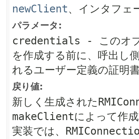
newClient
、インタフェ
パラメータ:
credentials
- このオ
を作成する前に、呼出し
れるユーザー定義の証明
戻り値:
新しく生成された
RMICon
makeClient
によって作
実装では、
RMIConnecti