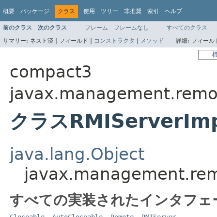
概要
パッケージ
クラス
使用
ツリー
非推奨
索引
ヘルプ
前のクラス
次のクラス
フレーム
フレームなし
すべてのクラス
サマリー:
ネスト済 |
フィールド |
コンストラクタ
|
メソッド
詳細:
フィールド
compact3
javax.management.remo
クラスRMIServerIm
java.lang.Object
javax.management.rem
すべての実装されたインタフェ
Closeable
,
AutoCloseable
,
Remote
,
RMIServer