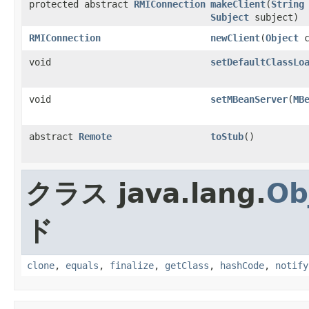
protected abstract
RMIConnection
makeClient
(
String
Subject
subject)
RMIConnection
newClient
(
Object
c
void
setDefaultClassLo
void
setMBeanServer
(
MB
abstract
Remote
toStub
()
クラス java.lang.
Ob
ド
clone
,
equals
,
finalize
,
getClass
,
hashCode
,
notify