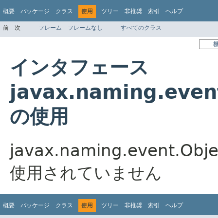
概要
パッケージ
クラス
使用
ツリー
非推奨
索引
ヘルプ
前
次
フレーム
フレームなし
すべてのクラス
インタフェース
javax.naming.even
の使用
javax.naming.event.O
使用されていません
概要
パッケージ
クラス
使用
ツリー
非推奨
索引
ヘルプ