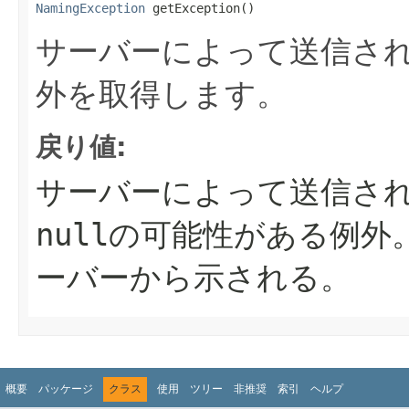
NamingException
 getException()
サーバーによって送信さ
外を取得します。
戻り値:
サーバーによって送信さ
nullの可能性がある例外
ーバーから示される。
概要
パッケージ
クラス
使用
ツリー
非推奨
索引
ヘルプ