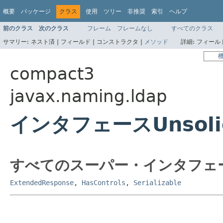
概要
パッケージ
クラス
使用
ツリー
非推奨
索引
ヘルプ
前のクラス
次のクラス
フレーム
フレームなし
すべてのクラス
サマリー:
ネスト済 |
フィールド |
コンストラクタ |
メソッド
詳細:
フィールド
compact3
javax.naming.ldap
インタフェースUnsolicit
すべてのスーパー・インタフェ
ExtendedResponse
,
HasControls
,
Serializable