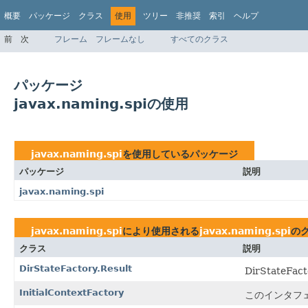
概要
パッケージ
クラス
使用
ツリー
非推奨
索引
ヘルプ
前
次
フレーム
フレームなし
すべてのクラス
パッケージ
javax.naming.spiの使用
javax.naming.spi
を使用しているパッケージ
パッケージ
説明
javax.naming.spi
javax.naming.spi
により使用される
javax.naming.spi
の
クラス
説明
DirStateFactory.Result
DirStateF
InitialContextFactory
このインタフ