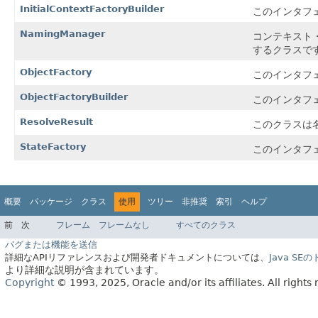
InitialContextFactoryBuilder
このインタフ
NamingManager
コンテキスト
するクラスで
ObjectFactory
このインタフ
ObjectFactoryBuilder
このインタフ
ResolveResult
このクラスは
StateFactory
このインタフ
概要
パッケージ
クラス
使用
ツリー
非推奨
索引
ヘルプ
前
次
フレーム
フレームなし
すべてのクラス
バグまたは機能を送信
詳細なAPIリファレンスおよび開発者ドキュメントについては、
Java S
より詳細な説明が含まれています。
Copyright
© 1993, 2025, Oracle and/or its affiliates.
All rights