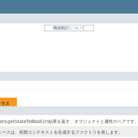
機械翻訳について
クラス
actory.getStateToBind()の結果を返す、オブジェクトと属性のペアです
ェースは、初期コンテキストを生成するファクトリを表します。