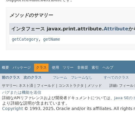
メソッドのサマリー
インタフェース javax.print.attribute.
Attribute
か
getCategory
,
getName
概要
パッケージ
クラス
使用
ツリー
非推奨
索引
ヘルプ
前のクラス
次のクラス
フレーム
フレームなし
すべてのクラス
サマリー:
ネスト済 |
フィールド |
コンストラクタ |
メソッド
詳細:
フィールド
バグまたは機能を送信
詳細なAPIリファレンスおよび開発者ドキュメントについては、
Java S
より詳細な説明が含まれています。
Copyright
© 1993, 2025, Oracle and/or its affiliates.
All rights