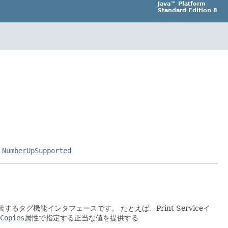
Java™ Platform
Standard Edition 8
,
NumberUpSupported
が実装するタグ機能インタフェースです。
たとえば、Print Serviceイ
Copies
属性で指定する正当な値を提供する