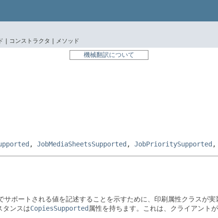
 |
コンストラクタ |
メソッド
機械翻訳について
upported
,
JobMediaSheetsSupported
,
JobPrioritySupported
性がほかの属性でサポートされる値を記述することを示すために、印刷属性クラス
ンスタンスは
CopiesSupported
属性を持ちます。これは、クライアントが