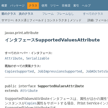
概要
パッケージ
クラス
使用
ツリー
非推奨
索引
ヘルプ
前のクラス
次のクラス
フレーム
フレームなし
すべてのクラス
サマリー:
ネスト済 |
フィールド |
コンストラクタ |
メソッド
詳細:
フィールド
javax.print.attribute
インタフェースSupportedValuesAttribute
すべてのスーパー・インタフェース:
Attribute
,
Serializable
既知のすべての実装クラス:
CopiesSupported
,
JobImpressionsSupported
,
JobKOctetsS
public interface 
SupportedValuesAttribute
extends 
Attribute
SupportedValuesAttributeインタフェースは、属
ンスタンスが
Copies
属性をサポートする場合、Print Serviceイ
SupportedValuesAttributeです。