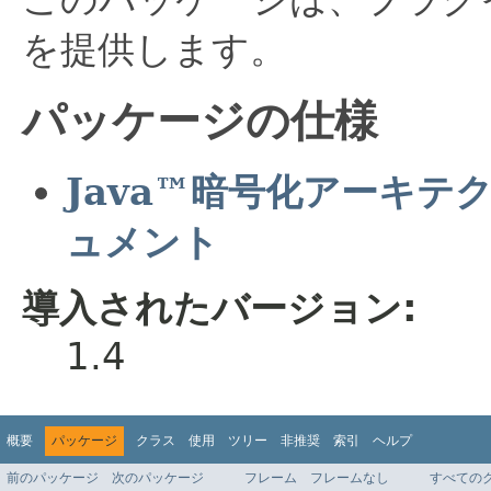
を提供します。
パッケージの仕様
Java™暗号化アーキ
ュメント
導入されたバージョン:
1.4
概要
パッケージ
クラス
使用
ツリー
非推奨
索引
ヘルプ
前のパッケージ
次のパッケージ
フレーム
フレームなし
すべての