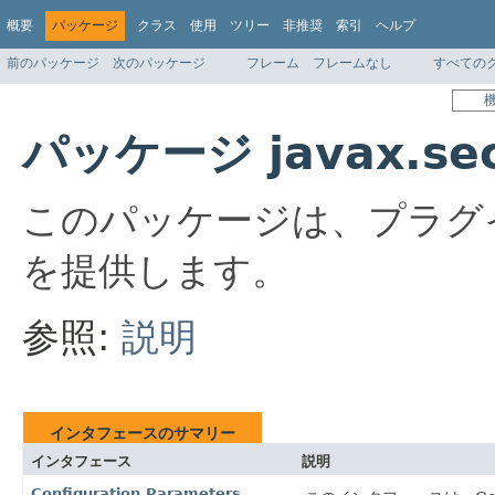
概要
パッケージ
クラス
使用
ツリー
非推奨
索引
ヘルプ
前のパッケージ
次のパッケージ
フレーム
フレームなし
すべての
パッケージ javax.secu
このパッケージは、プラグ
を提供します。
参照:
説明
インタフェースのサマリー
インタフェース
説明
Configuration.Parameters