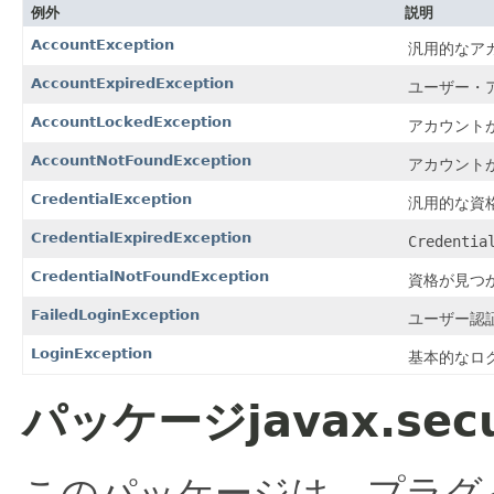
例外
説明
AccountException
汎用的なア
AccountExpiredException
ユーザー・
AccountLockedException
アカウント
AccountNotFoundException
アカウント
CredentialException
汎用的な資
CredentialExpiredException
Credentia
CredentialNotFoundException
資格が見つ
FailedLoginException
ユーザー認
LoginException
基本的なロ
パッケージjavax.secur
このパッケージは、プラグ