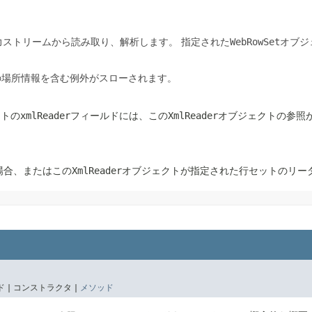
力ストリームから読み取り、解析します。
指定された
WebRowSet
オブジ
の場所情報を含む例外がスローされます。
クトの
xmlReader
フィールドには、この
XmlReader
オブジェクトの参照
場合、またはこの
XmlReader
オブジェクトが指定された行セットのリー
 |
コンストラクタ |
メソッド