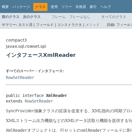
概要
パッケージ
クラス
使用
ツリー
非推奨
索引
ヘルプ
前のクラス
次のクラス
フレーム
フレームなし
すべてのクラス
サマリー:
ネスト済 |
フィールド |
コンストラクタ |
メソッド
詳細:
フィールド
compact3
javax.sql.rowset.spi
インタフェースXmlReader
すべてのスーパー・インタフェース:
RowSetReader
public interface 
XmlReader
extends 
RowSetReader
SyncProvider
抽象クラスの拡張を促進する、XML指向の同期プロ
XMLストリーム出力機能などのXMLデータ読取り機能を提供する
S
XmlReader
オブジェクトは、行セットの
xmlReader
フィールドに割