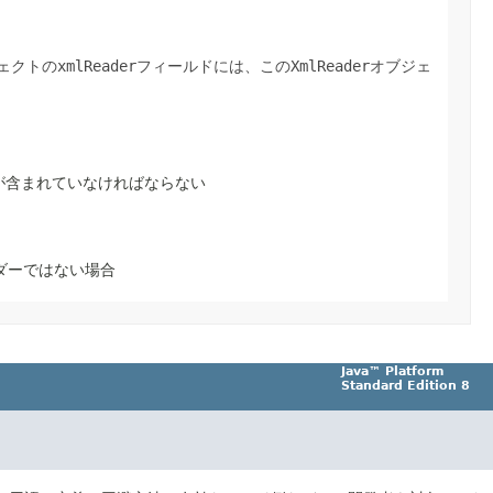
ェクトの
xmlReader
フィールドには、この
XmlReader
オブジェ
が含まれていなければならない
ダーではない場合
Java™ Platform
Standard Edition 8