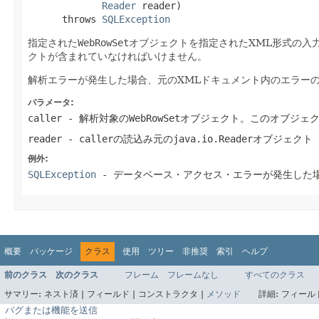
Reader
 reader)

      throws 
SQLException
指定された
WebRowSet
オブジェクトを指定されたXML形式の入
クトが含まれていなければいけません。
解析エラーが発生した場合、元のXMLドキュメント内のエラー
パラメータ:
caller
- 解析対象の
WebRowSet
オブジェクト。このオブジェ
reader
-
caller
の読込み元の
java.io.Reader
オブジェクト
例外:
SQLException
- データベース・アクセス・エラーが発生した
概要
パッケージ
クラス
使用
ツリー
非推奨
索引
ヘルプ
前のクラス
次のクラス
フレーム
フレームなし
すべてのクラス
サマリー:
ネスト済 |
フィールド |
コンストラクタ |
メソッド
詳細:
フィールド
バグまたは機能を送信