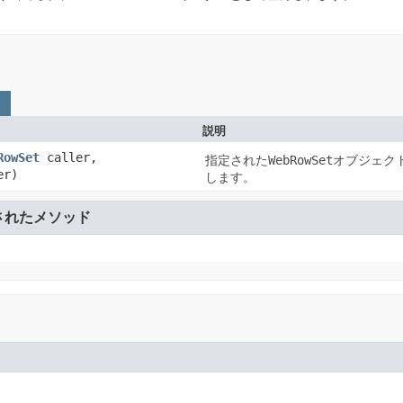
説明
RowSet
caller,
指定された
WebRowSet
オブジェク
er)
します。
されたメソッド