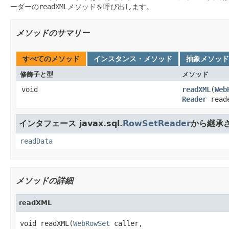
ーダーの
readXML
メソッドを呼び出します。
メソッドのサマリー
すべてのメソッド
インスタンス・メソッド
抽象メソッド
修飾子と型
メソッド
void
readXML
(
Web
Reader
read
インタフェース javax.sql.
RowSetReader
から継承
readData
メソッドの詳細
readXML
void readXML(
WebRowSet
 caller,
