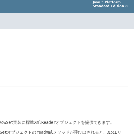
Java™ Platform
Standard Edition 8
RowSet
実装に標準
XmlReader
オブジェクトを提供できます。
Set
オブジェクトの
readXml
メソッドが呼び出されると、XMLリ