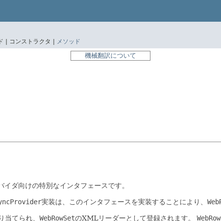
 |
コンストラクタ |
メソッド
機械翻訳について
バイダ向けの特別なインタフェースです。
yncProvider
実装は、このインタフェースを実装することにより、
Web
り当てられ、
WebRowSet
のXMLリーダーとして登録されます。
WebRow