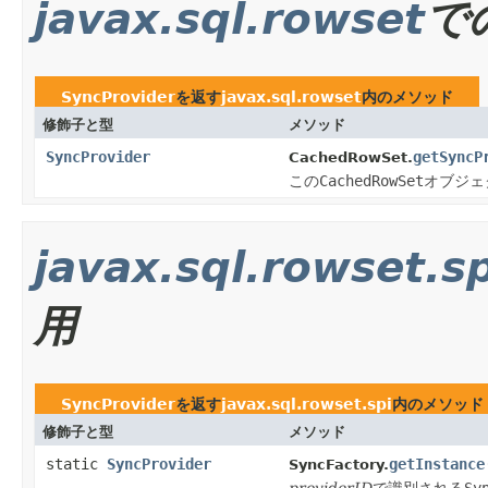
javax.sql.rowset
で
SyncProvider
を返す
javax.sql.rowset
内のメソッド
修飾子と型
メソッド
SyncProvider
getSyncP
CachedRowSet.
この
CachedRowSet
オブジェ
javax.sql.rowset.sp
用
SyncProvider
を返す
javax.sql.rowset.spi
内のメソッド
修飾子と型
メソッド
static
SyncProvider
getInstance
SyncFactory.
providerID
で識別される
Sy