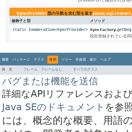
SyncProvider
型の引数を含む型を返す
javax.sql.rowset
修飾子と型
メソッド
static
Enumeration
<
SyncProvider
>
getReg
SyncFactory.
現在登録されている同
概要
パッケージ
クラス
使用
ツリー
非推奨
索引
ヘルプ
前
次
フレーム
フレームなし
すべてのクラス
バグまたは機能を送信
詳細なAPIリファレンスおよ
Java SEのドキュメント
を参
には、概念的な概要、用語