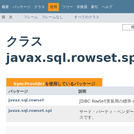
概要
パッケージ
クラス
使用
ツリー
非推奨
索引
ヘルプ
前
次
フレーム
フレームなし
すべてのクラス
クラス
javax.sql.rowset.
SyncProvider
を使用しているパッケージ
パッケージ
説明
javax.sql.rowset
JDBC
RowSet
実装用の標準
javax.sql.rowset.spi
サード・パーティ・ベンダー
スです。