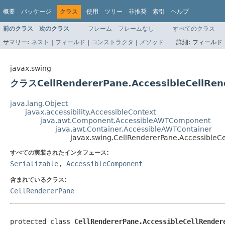
概要
パッケージ
クラス
使用
ツリー
非推奨
索引
ヘルプ
前のクラス
次のクラス
フレーム
フレームなし
すべてのクラス
サマリー:
ネスト
|
フィールド
|
コンストラクタ
|
メソッド
詳細:
フィールド 
javax.swing
クラスCellRendererPane.AccessibleCellRen
java.lang.Object
javax.accessibility.AccessibleContext
java.awt.Component.AccessibleAWTComponent
java.awt.Container.AccessibleAWTContainer
javax.swing.CellRendererPane.AccessibleC
すべての実装されたインタフェース:
Serializable
,
AccessibleComponent
含まれているクラス:
CellRendererPane
protected class 
CellRendererPane.AccessibleCellRender