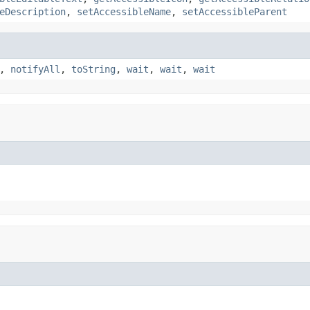
eDescription
,
setAccessibleName
,
setAccessibleParent
,
notifyAll
,
toString
,
wait
,
wait
,
wait