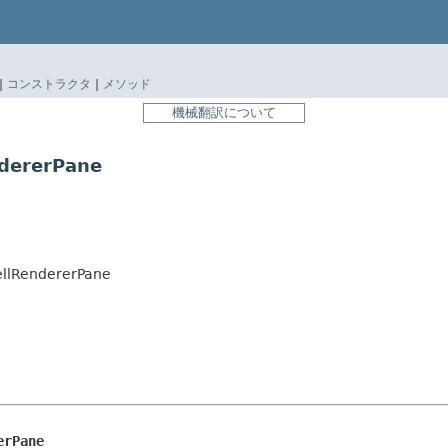
|
コンストラクタ
|
メソッド
機械翻訳について
dererPane
ellRendererPane
erPane