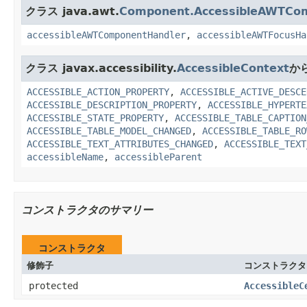
クラス java.awt.
Component.AccessibleAWTCo
accessibleAWTComponentHandler
,
accessibleAWTFocusHa
クラス javax.accessibility.
AccessibleContext
か
ACCESSIBLE_ACTION_PROPERTY
,
ACCESSIBLE_ACTIVE_DESCE
ACCESSIBLE_DESCRIPTION_PROPERTY
,
ACCESSIBLE_HYPERTE
ACCESSIBLE_STATE_PROPERTY
,
ACCESSIBLE_TABLE_CAPTION
ACCESSIBLE_TABLE_MODEL_CHANGED
,
ACCESSIBLE_TABLE_RO
ACCESSIBLE_TEXT_ATTRIBUTES_CHANGED
,
ACCESSIBLE_TEXT
accessibleName
,
accessibleParent
コンストラクタのサマリー
コンストラクタ
修飾子
コンストラクタ
protected
AccessibleC