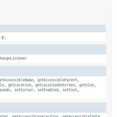
ます。
hangeListener
etAccessibleName
,
getAccessibleParent
,
le
,
getLocation
,
getLocationOnScreen
,
getSize
,
ounds
,
setCursor
,
setEnabled
,
setFont
,
nSet
,
getAccessibleSelection
,
getAccessibleTable
,