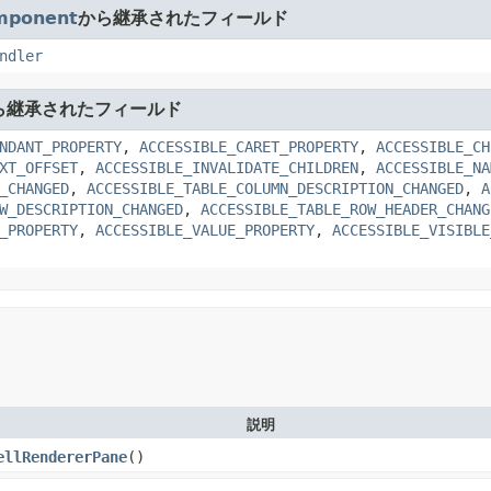
mponent
から継承されたフィールド
ndler
ら継承されたフィールド
NDANT_PROPERTY
,
ACCESSIBLE_CARET_PROPERTY
,
ACCESSIBLE_CH
XT_OFFSET
,
ACCESSIBLE_INVALIDATE_CHILDREN
,
ACCESSIBLE_NA
_CHANGED
,
ACCESSIBLE_TABLE_COLUMN_DESCRIPTION_CHANGED
,
A
W_DESCRIPTION_CHANGED
,
ACCESSIBLE_TABLE_ROW_HEADER_CHANG
_PROPERTY
,
ACCESSIBLE_VALUE_PROPERTY
,
ACCESSIBLE_VISIBLE
説明
ellRendererPane
()