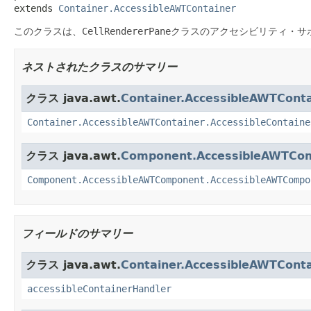
extends 
Container.AccessibleAWTContainer
このクラスは、
CellRendererPane
クラスのアクセシビリティ・サ
ネストされたクラスのサマリー
クラス java.awt.
Container.AccessibleAWTConta
Container.AccessibleAWTContainer.AccessibleContaine
クラス java.awt.
Component.AccessibleAWTCo
Component.AccessibleAWTComponent.AccessibleAWTCompo
フィールドのサマリー
クラス java.awt.
Container.AccessibleAWTConta
accessibleContainerHandler