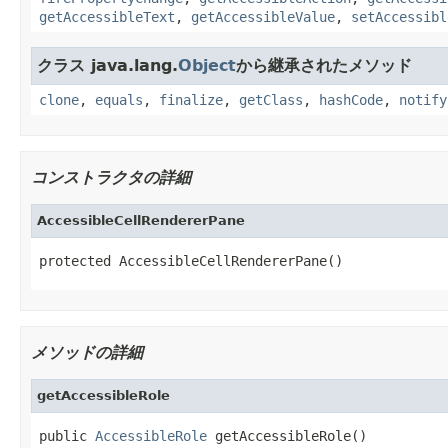
getAccessibleText
,
getAccessibleValue
,
setAccessibl
クラス java.lang.
Object
から継承されたメソッド
clone
,
equals
,
finalize
,
getClass
,
hashCode
,
notify
コンストラクタの詳細
AccessibleCellRendererPane
protected AccessibleCellRendererPane()
メソッドの詳細
getAccessibleRole
public 
AccessibleRole
 getAccessibleRole()