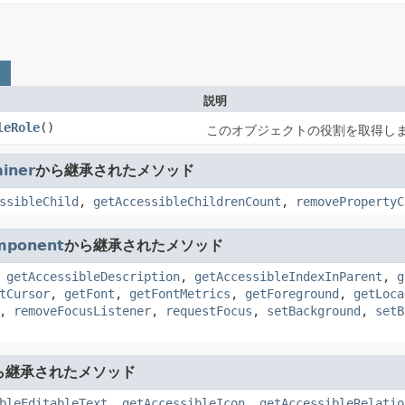
説明
leRole
()
このオブジェクトの役割を取得し
iner
から継承されたメソッド
ssibleChild
,
getAccessibleChildrenCount
,
removePropertyC
mponent
から継承されたメソッド
,
getAccessibleDescription
,
getAccessibleIndexInParent
,
g
tCursor
,
getFont
,
getFontMetrics
,
getForeground
,
getLoca
,
removeFocusListener
,
requestFocus
,
setBackground
,
setB
ら継承されたメソッド
bleEditableText
,
getAccessibleIcon
,
getAccessibleRelatio