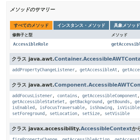
メソッドのサマリー
すべてのメソッド
インスタンス・メソッド
具象メソッド
修飾子と型
メソッド
AccessibleRole
getAccessib
クラス java.awt.
Container.AccessibleAWTConta
addPropertyChangeListener
,
getAccessibleAt
,
getAcce
クラス java.awt.
Component.AccessibleAWTCo
addFocusListener
,
contains
,
getAccessibleComponent
getAccessibleStateSet
,
getBackground
,
getBounds
,
ge
isEnabled
,
isFocusTraversable
,
isShowing
,
isVisible
setForeground
,
setLocation
,
setSize
,
setVisible
クラス javax.accessibility.
AccessibleContext
か
firePropertyChange
,
getAccessibleAction
,
getAccessi