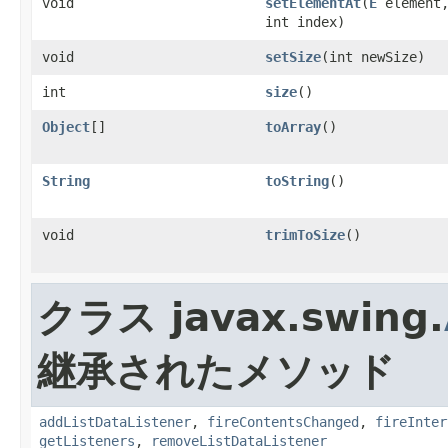
void
setElementAt
(
E
element
int index)
void
setSize
(int newSize)
int
size
()
Object
[]
toArray
()
String
toString
()
void
trimToSize
()
クラス javax.swing.
継承されたメソッド
addListDataListener
,
fireContentsChanged
,
fireInter
getListeners
,
removeListDataListener