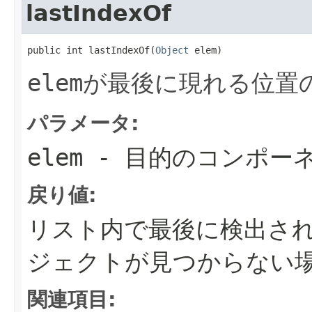
lastIndexOf
public int lastIndexOf(
Object
 elem)
elem
が最後に現れる位置
パラメータ:
elem
- 目的のコンポー
戻り値:
リスト内で最後に検出さ
ジェクトが見つからない
関連項目: