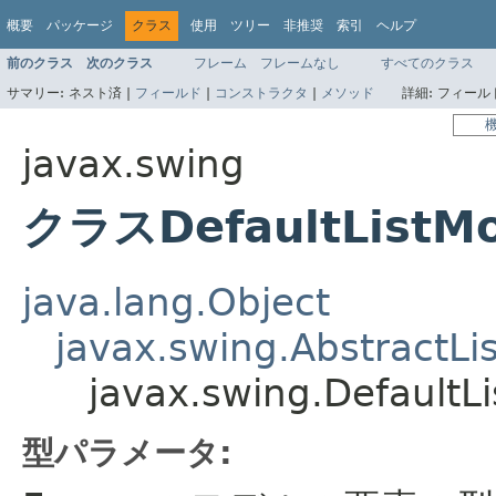
概要
パッケージ
クラス
使用
ツリー
非推奨
索引
ヘルプ
前のクラス
次のクラス
フレーム
フレームなし
すべてのクラス
サマリー:
ネスト済 |
フィールド
|
コンストラクタ
|
メソッド
詳細:
フィールド
javax.swing
クラスDefaultListM
java.lang.Object
javax.swing.AbstractLi
javax.swing.Default
型パラメータ: