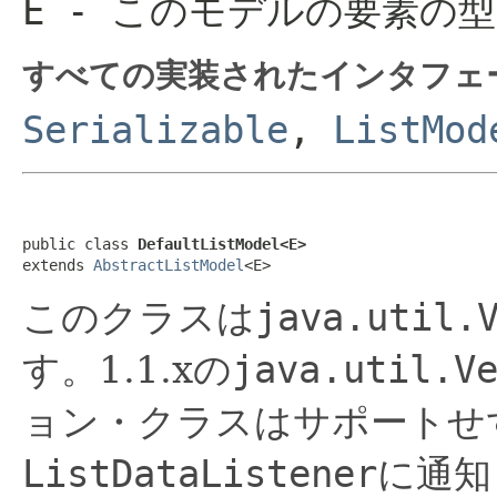
E
- このモデルの要素の型
すべての実装されたインタフェ
Serializable
,
ListMod
public class 
DefaultListModel<E>
extends 
AbstractListModel
<E>
このクラスは
java.util.
す。1.1.xの
java.util.V
ョン・クラスはサポートせ
ListDataListener
に通知