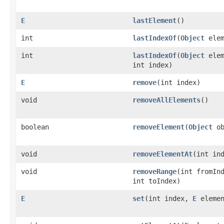
E
lastElement
()
int
lastIndexOf
(
Object
elem
int
lastIndexOf
(
Object
elem
int index)
E
remove
(int index)
void
removeAllElements
()
boolean
removeElement
(
Object
ob
void
removeElementAt
(int in
void
removeRange
(int fromIn
int toIndex)
E
set
(int index,
E
elemen