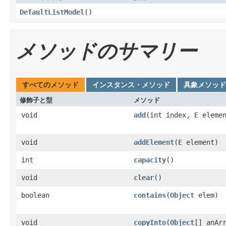
DefaultListModel
()
メソッドのサマリー
すべてのメソッド
インスタンス・メソッド
具象メソッド
修飾子と型
メソッド
void
add
(int index,
E
elemen
void
addElement
(
E
element)
int
capacity
()
void
clear
()
boolean
contains
(
Object
elem)
void
copyInto
(
Object
[] anAr