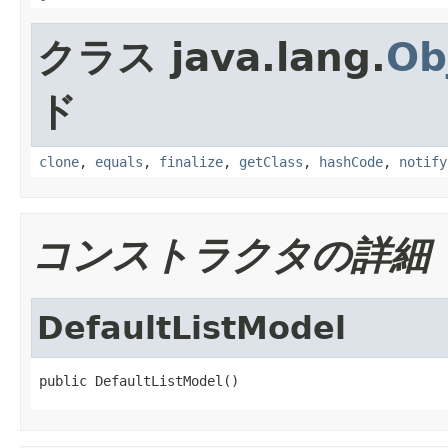
クラス java.lang.
Ob
ド
clone
,
equals
,
finalize
,
getClass
,
hashCode
,
notify
コンストラクタの詳細
DefaultListModel
public DefaultListModel()