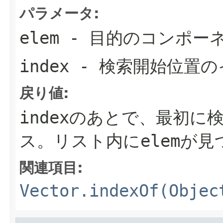
パラメータ:
elem
- 目的のコンポー
index
- 検索開始位置の
戻り値:
index
のあとで、最初に
ス。リスト内に
elem
が見
関連項目:
Vector.indexOf(Objec