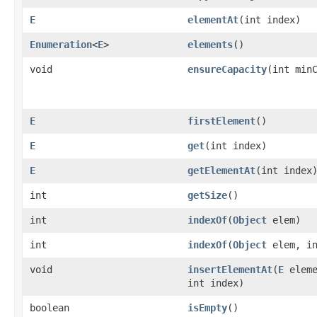
E
elementAt
(int index)
Enumeration
<
E
>
elements
()
void
ensureCapacity
(int min
E
firstElement
()
E
get
(int index)
E
getElementAt
(int index
int
getSize
()
int
indexOf
(
Object
elem)
int
indexOf
(
Object
elem, in
void
insertElementAt
(
E
eleme
int index)
boolean
isEmpty
()