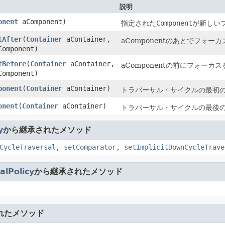
説明
onent
aComponent)
指定された
Component
が新しい
tAfter
(
Container
aContainer,
aComponentのあとでフォー
omponent)
tBefore
(
Container
aContainer,
aComponentの前にフォーカス
omponent)
ponent
(
Container
aContainer)
トラバーサル・サイクルの最初のC
onent
(
Container
aContainer)
トラバーサル・サイクルの最後のC
y
から継承されたメソッド
CycleTraversal
,
setComparator
,
setImplicitDownCycleTrave
alPolicy
から継承されたメソッド
れたメソッド