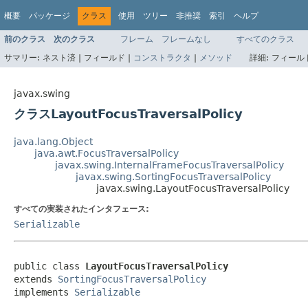
概要
パッケージ
クラス
使用
ツリー
非推奨
索引
ヘルプ
前のクラス
次のクラス
フレーム
フレームなし
すべてのクラス
サマリー:
ネスト済 |
フィールド |
コンストラクタ
|
メソッド
詳細:
フィールド
javax.swing
クラスLayoutFocusTraversalPolicy
java.lang.Object
java.awt.FocusTraversalPolicy
javax.swing.InternalFrameFocusTraversalPolicy
javax.swing.SortingFocusTraversalPolicy
javax.swing.LayoutFocusTraversalPolicy
すべての実装されたインタフェース:
Serializable
public class 
LayoutFocusTraversalPolicy
extends 
SortingFocusTraversalPolicy
implements 
Serializable