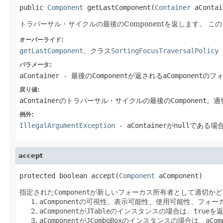
public 
Component
 getLastComponent(
Container
 aContai
トラバーサル・サイクルの最後のComponentを返します。
この
オーバーライド:
getLastComponent
、クラス
SortingFocusTraversalPolicy
パラメータ:
aContainer
- 最後のComponentが返されるaCompon
戻り値:
aContainerのトラバーサル・サイクルの最後のComponent。適
例外:
IllegalArgumentException
- aContainerがnullである場
accept
protected boolean accept(
Component
 aComponent)
指定された
Component
が新しいフォーカス所有者として適切かど
aComponent
の可視性、表示可能性、使用可能性、フォー
aComponent
が
JTable
のインスタンスの場合は、
true
を
aComponent
が
JComboBox
のインスタンスの場合は、
aCom