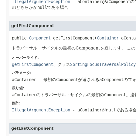
IllegalArgumentException
- aContainerがaCompo
のどちらかがnullである場合
getFirstComponent
public 
Component
 getFirstComponent(
Container
 aConta
トラバーサル・サイクルの最初のComponentを返します。
この
オーバーライド:
getFirstComponent
、クラス
SortingFocusTraversalPolicy
パラメータ:
aContainer
- 最初のComponentが返されるaCompon
戻り値:
aContainerのトラバーサル・サイクルの最初のComponent。適
例外:
IllegalArgumentException
- aContainerがnullである場
getLastComponent