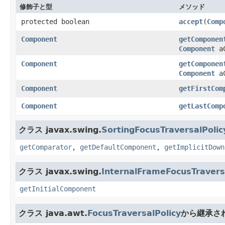
修飾子と型
メソッド
protected boolean
accept
(
Comp
Component
getComponen
Component
aC
Component
getComponen
Component
aC
Component
getFirstCom
Component
getLastComp
クラス javax.swing.
SortingFocusTraversalPolic
getComparator
,
getDefaultComponent
,
getImplicitDown
クラス javax.swing.
InternalFrameFocusTravers
getInitialComponent
クラス java.awt.
FocusTraversalPolicy
から継承さ