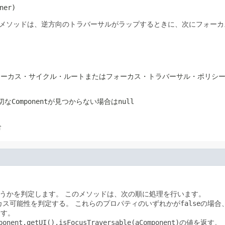
ner)
メソッドは、逆方向のトラバーサルがラップするときに、次にフォーカスす
entのフォーカス・サイクル・ルートまたはフォーカス・トラバーサル・ポリシ
切なComponentが見つからない場合はnull
合
うかを判定します。
このメソッドは、次の順に処理を行います。
カス可能性を判定する。
これらのプロパティのいずれかが
false
の場合
返す。
ponent.getUI().isFocusTraversable(aComponent)
の値を返す。