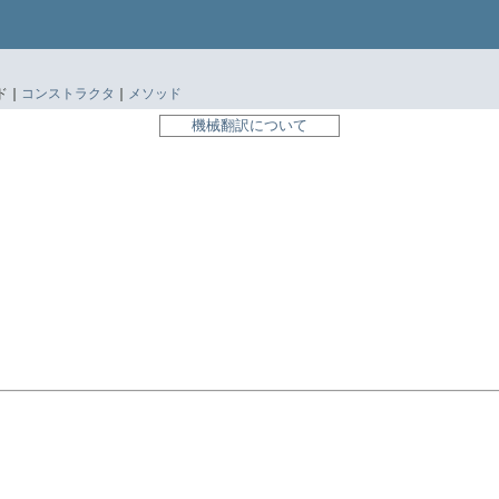
 |
コンストラクタ
|
メソッド
機械翻訳について