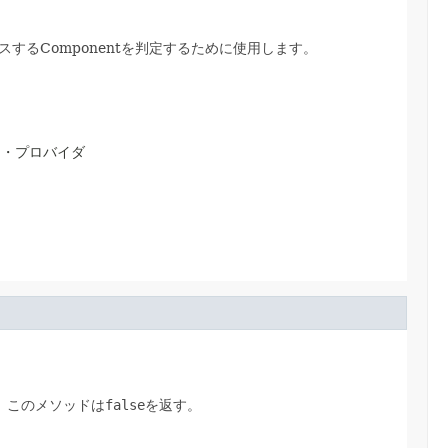
るComponentを判定するために使用します。
ー・プロバイダ
、このメソッドは
false
を返す。