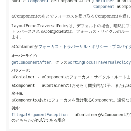
public 
Component
 getComponentAfter(
Container
 aConta
Component
 aCompo
aComponentのあとでフォーカスを受け取るComponentを返
LayoutFocusTraversalPolicyは、デフォルトの場合
トラバースされるComponentは、フォーカス・サイクルのルー
ます。
aContainerが
フォーカス・トラバーサル・ポリシー・プロバイ
オーバーライド:
getComponentAfter
、クラス
SortingFocusTraversalPolicy
パラメータ:
aContainer
- aComponentのフォーカス・サイクル・ル
aComponent
- aContainerの(おそらく間接的な)子、またはaCo
戻り値:
aComponentのあとにフォーカスを受け取るComponent。適切な
例外:
IllegalArgumentException
- aContainerがaCompo
のどちらかがnullである場合