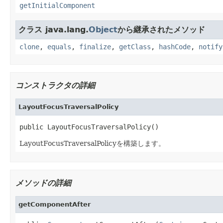
getInitialComponent
クラス java.lang.
Object
から継承されたメソッド
clone
,
equals
,
finalize
,
getClass
,
hashCode
,
notify
コンストラクタの詳細
LayoutFocusTraversalPolicy
public LayoutFocusTraversalPolicy()
LayoutFocusTraversalPolicyを構築します。
メソッドの詳細
getComponentAfter