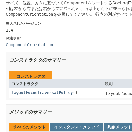
サイズ、位置、方向に基づいてComponentをソートするSortingFocus
列は左から右または右から左に並べられ、行は上から下に並べられ
ComponentOrientation
を参照してください。
行内の列がすべて
導入されたバージョン:
1.4
関連項目:
ComponentOrientation
コンストラクタのサマリー
コンストラクタ
コンストラクタ
説明
LayoutFocusTraversalPolicy
()
LayoutFocu
メソッドのサマリー
すべてのメソッド
インスタンス・メソッド
具象メソッド