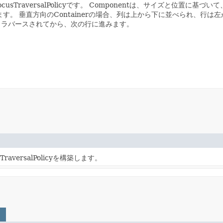
TraversalPolicyです。
Componentは、サイズと位置に基づ
ます。
垂直方向のContainerの場合、列は上から下に並べられ、行
トラバースされてから、次の行に進みます。
sTraversalPolicyを構築します。