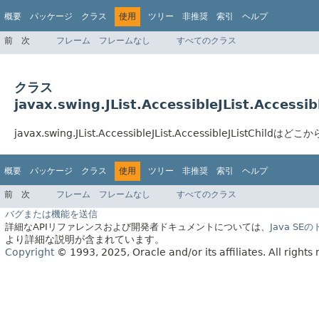
概要
パッケージ
クラス
使用
ツリー
非推奨
索引
ヘルプ
前
次
フレーム
フレームなし
すべてのクラス
クラス
javax.swing.JList.AccessibleJList.Accessi
javax.swing.JList.AccessibleJList.AccessibleJListCh
概要
パッケージ
クラス
使用
ツリー
非推奨
索引
ヘルプ
前
次
フレーム
フレームなし
すべてのクラス
バグまたは機能を送信
詳細なAPIリファレンスおよび開発者ドキュメントについては、
Java S
より詳細な説明が含まれています。
Copyright
© 1993, 2025, Oracle and/or its affiliates.
All rights