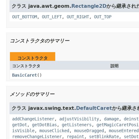
クラス java.awt.geom.
Rectangle2D
から継承され
OUT_BOTTOM
,
OUT_LEFT
,
OUT_RIGHT
,
OUT_TOP
コンストラクタのサマリー
コンストラクタ
コンストラクタ
説明
BasicCaret
()
メソッドのサマリー
クラス javax.swing.text.
DefaultCaret
から継承さ
addChangeListener
,
adjustVisibility
,
damage
,
deinst
getDot
,
getDotBias
,
getListeners
,
getMagicCaretPosi
isVisible
,
mouseClicked
,
mouseDragged
,
mouseEntered
removeChangeListener
,
repaint
,
setBlinkRate
,
setDot