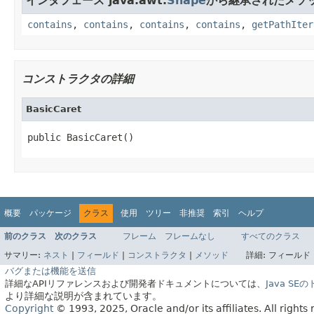
インタフェース java.awt.
Shape
から継承されたメソ
contains
,
contains
,
contains
,
contains
,
getPathIter
コンストラクタの詳細
BasicCaret
public BasicCaret()
概要
パッケージ
クラス
使用
ツリー
非推奨
索引
ヘルプ
前のクラス
次のクラス
フレーム
フレームなし
すべてのクラス
サマリー:
ネスト
|
フィールド
|
コンストラクタ
|
メソッド
詳細:
フィールド 
バグまたは機能を送信
詳細なAPIリファレンスおよび開発者ドキュメントについては、
Java S
より詳細な説明が含まれています。
Copyright
© 1993, 2025, Oracle and/or its affiliates.
All rights