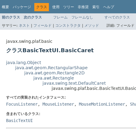
概要
パッケージ
クラス
使用
ツリー
非推奨
索引
ヘルプ
前のクラス
次のクラス
フレーム
フレームなし
すべてのクラス
サマリー:
ネスト
|
フィールド
|
コンストラクタ
|
メソッド
詳細:
フィールド 
javax.swing.plaf.basic
クラスBasicTextUI.BasicCaret
java.lang.Object
java.awt.geom.RectangularShape
java.awt.geom.Rectangle2D
java.awt.Rectangle
javax.swing.text.DefaultCaret
javax.swing.plaf.basic.BasicTextUI.Basi
すべての実装されたインタフェース:
FocusListener
,
MouseListener
,
MouseMotionListener
,
Sh
含まれているクラス:
BasicTextUI