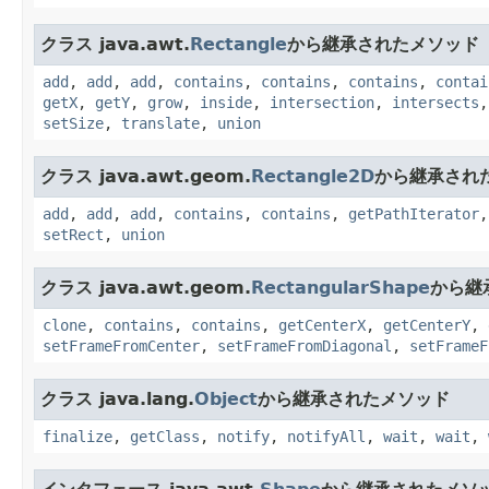
クラス java.awt.
Rectangle
から継承されたメソッド
add
,
add
,
add
,
contains
,
contains
,
contains
,
contai
getX
,
getY
,
grow
,
inside
,
intersection
,
intersects
setSize
,
translate
,
union
クラス java.awt.geom.
Rectangle2D
から継承され
add
,
add
,
add
,
contains
,
contains
,
getPathIterator
setRect
,
union
クラス java.awt.geom.
RectangularShape
から継
clone
,
contains
,
contains
,
getCenterX
,
getCenterY
,
setFrameFromCenter
,
setFrameFromDiagonal
,
setFrameF
クラス java.lang.
Object
から継承されたメソッド
finalize
,
getClass
,
notify
,
notifyAll
,
wait
,
wait
,