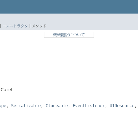
|
コンストラクタ
|
メソッド
機械翻訳について
cCaret
ape
,
Serializable
,
Cloneable
,
EventListener
,
UIResource