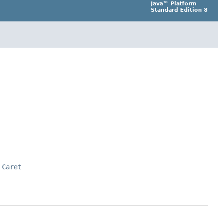
Java™ Platform
Standard Edition 8
,
Caret