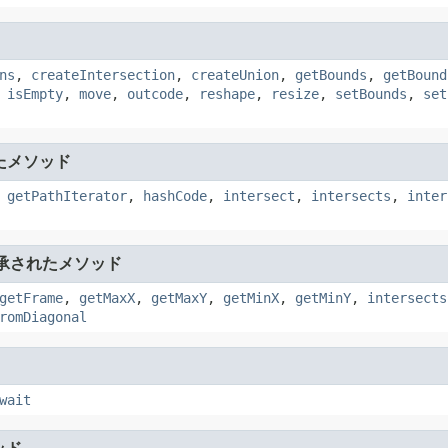
ns
,
createIntersection
,
createUnion
,
getBounds
,
getBound
,
isEmpty
,
move
,
outcode
,
reshape
,
resize
,
setBounds
,
set
たメソッド
,
getPathIterator
,
hashCode
,
intersect
,
intersects
,
inter
承されたメソッド
getFrame
,
getMaxX
,
getMaxY
,
getMinX
,
getMinY
,
intersects
romDiagonal
wait