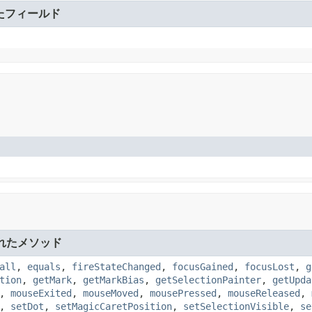
たフィールド
れたメソッド
all
,
equals
,
fireStateChanged
,
focusGained
,
focusLost
,
g
tion
,
getMark
,
getMarkBias
,
getSelectionPainter
,
getUpda
,
mouseExited
,
mouseMoved
,
mousePressed
,
mouseReleased
,
,
setDot
,
setMagicCaretPosition
,
setSelectionVisible
,
se