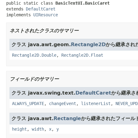
public static class 
BasicTextUI.BasicCaret
extends 
DefaultCaret
implements 
UIResource
ネストされたクラスのサマリー
クラス java.awt.geom.
Rectangle2D
から継承され
Rectangle2D.Double
,
Rectangle2D.Float
フィールドのサマリー
クラス javax.swing.text.
DefaultCaret
から継承さ
ALWAYS_UPDATE
,
changeEvent
,
listenerList
,
NEVER_UPD
クラス java.awt.
Rectangle
から継承されたフィール
height
,
width
,
x
,
y