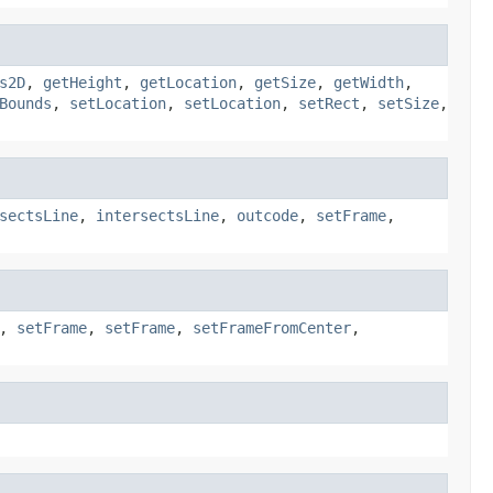
s2D
,
getHeight
,
getLocation
,
getSize
,
getWidth
,
Bounds
,
setLocation
,
setLocation
,
setRect
,
setSize
,
sectsLine
,
intersectsLine
,
outcode
,
setFrame
,
,
setFrame
,
setFrame
,
setFrameFromCenter
,