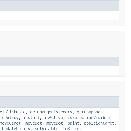
etBlinkRate
,
getChangeListeners
,
getComponent
,
tePolicy
,
install
,
isActive
,
isSelectionVisible
,
moveCaret
,
moveDot
,
moveDot
,
paint
,
positionCaret
,
tUpdatePolicy
,
setVisible
,
toString