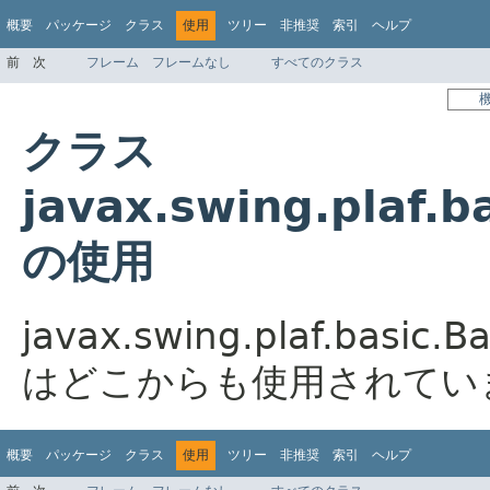
概要
パッケージ
クラス
使用
ツリー
非推奨
索引
ヘルプ
前
次
フレーム
フレームなし
すべてのクラス
クラス
javax.swing.plaf.b
の使用
javax.swing.plaf.basic.B
はどこからも使用されてい
概要
パッケージ
クラス
使用
ツリー
非推奨
索引
ヘルプ