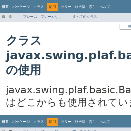
概要
パッケージ
クラス
使用
ツリー
非推奨
索引
ヘルプ
前
次
フレーム
フレームなし
すべてのクラス
クラス
javax.swing.plaf.b
の使用
javax.swing.plaf.basic.B
はどこからも使用されてい
概要
パッケージ
クラス
使用
ツリー
非推奨
索引
ヘルプ