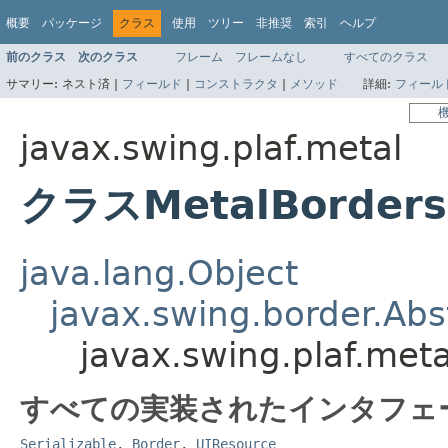
概要
パッケージ
クラス
使用
ツリー
非推奨
索引
ヘルプ
前のクラス
次のクラス
フレーム
フレームなし
すべてのクラス
サマリー:
ネスト済 |
フィールド
|
コンストラクタ
|
メソッド
詳細:
フィール
javax.swing.plaf.metal
クラスMetalBorders
java.lang.Object
javax.swing.border.Abs
javax.swing.plaf.me
すべての実装されたインタフェ
Serializable
,
Border
,
UIResource