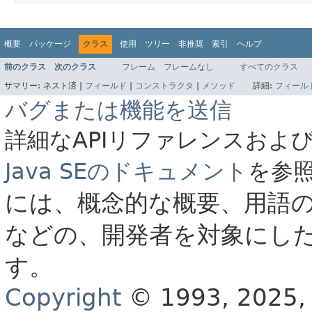
概要
パッケージ
クラス
使用
ツリー
非推奨
索引
ヘルプ
前のクラス
次のクラス
フレーム
フレームなし
すべてのクラス
サマリー:
ネスト済 |
フィールド
|
コンストラクタ
|
メソッド
詳細:
フィール
バグまたは機能を送信
詳細なAPIリファレンスおよ
Java SEのドキュメント
を参
には、概念的な概要、用語
などの、開発者を対象にし
す。
Copyright
© 1993, 2025, O