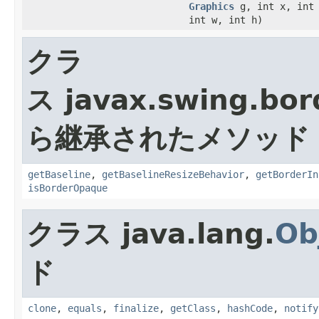
Graphics
g, int x, int 
int w, int h)
クラ
ス javax.swing.bor
ら継承されたメソッド
getBaseline
,
getBaselineResizeBehavior
,
getBorderIn
isBorderOpaque
クラス java.lang.
Ob
ド
clone
,
equals
,
finalize
,
getClass
,
hashCode
,
notify