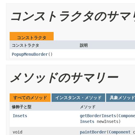
コンストラクタのサマ
コンストラクタ
コンストラクタ
説明
PopupMenuBorder
()
メソッドのサマリー
すべてのメソッド
インスタンス・メソッド
具象メソッド
修飾子と型
メソッド
Insets
getBorderInsets
(
Compon
Insets
newInsets)
void
paintBorder
(
Component
c