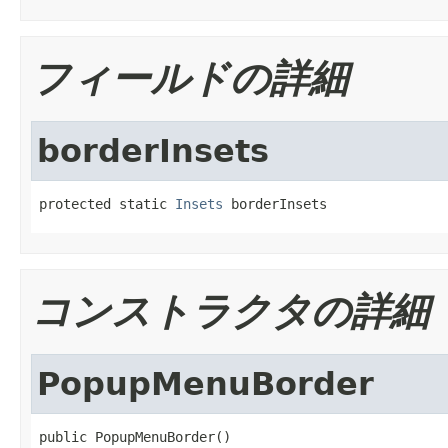
フィールドの詳細
borderInsets
protected static 
Insets
 borderInsets
コンストラクタの詳細
PopupMenuBorder
public PopupMenuBorder()