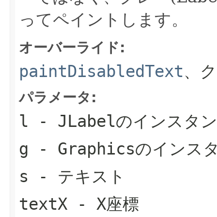
ってペイントします。
オーバーライド:
paintDisabledText
、
パラメータ:
l
-
JLabel
のインスタ
g
-
Graphics
のインス
s
- テキスト
textX
- X座標