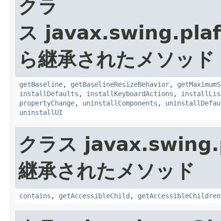
クラ
ス javax.swing.plaf
ら継承されたメソッド
getBaseline
,
getBaselineResizeBehavior
,
getMaximumS
installDefaults
,
installKeyboardActions
,
installLis
propertyChange
,
uninstallComponents
,
uninstallDefau
uninstallUI
クラス javax.swing.p
継承されたメソッド
contains
,
getAccessibleChild
,
getAccessibleChildren