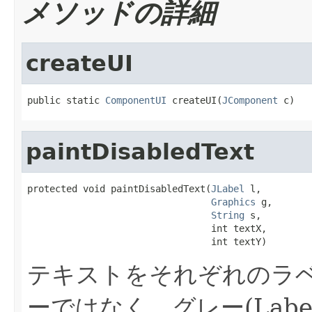
メソッドの詳細
createUI
public static 
ComponentUI
 createUI(
JComponent
 c)
paintDisabledText
protected void paintDisabledText(
JLabel
 l,

Graphics
 g,

String
 s,

                                 int textX,

                                 int textY)
テキストをそれぞれのラ
ーではなく、グレー(Label.d