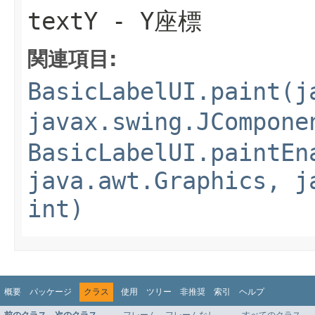
textY
- Y座標
関連項目:
BasicLabelUI.paint(j
javax.swing.JCompone
BasicLabelUI.paintEn
java.awt.Graphics, j
int)
概要
パッケージ
クラス
使用
ツリー
非推奨
索引
ヘルプ