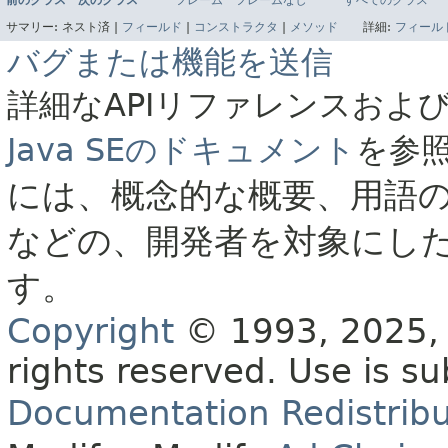
前のクラス
次のクラス
フレーム
フレームなし
すべてのクラス
サマリー:
ネスト済 |
フィールド
|
コンストラクタ
|
メソッド
詳細:
フィール
バグまたは機能を送信
詳細なAPIリファレンスおよ
Java SEのドキュメント
を参
には、概念的な概要、用語
などの、開発者を対象にし
す。
Copyright
© 1993, 2025, O
rights reserved.
Use is su
Documentation Redistribu