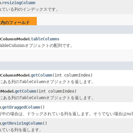
resizingColumn
.
れている列のインデックスです。
e
内のフィールド
tableColumns
eColumnModel.
ableColumnオブジェクトの配列です。
getColumn
(int columnIndex)
eColumnModel.
にある列の
TableColumn
オブジェクトを返します。
getColumn
(int columnIndex)
Model.
にある列の
TableColumn
オブジェクトを返します。
getDraggedColumn
()
.
行中の場合は、ドラッグされている列を返します。そうでない場合は
nu
getResizingColumn
()
.
れている列を返します。