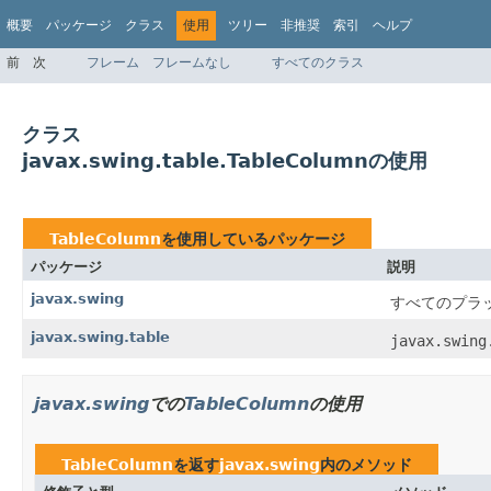
概要
パッケージ
クラス
使用
ツリー
非推奨
索引
ヘルプ
前
次
フレーム
フレームなし
すべてのクラス
クラス
javax.swing.table.TableColumnの使用
TableColumn
を使用しているパッケージ
パッケージ
説明
javax.swing
すべてのプラ
javax.swing.table
javax.swing
javax.swing
での
TableColumn
の使用
TableColumn
を返す
javax.swing
内のメソッド