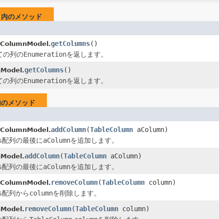
e
内のメソッド
getColumns
()
eColumnModel.
ての列の
Enumeration
を返します。
getColumns
()
Model.
ての列の
Enumeration
を返します。
内のメソッド
addColumn
(
TableColumn
aColumn)
eColumnModel.
s
配列の最後に
aColumn
を追加します。
addColumn
(
TableColumn
aColumn)
Model.
s
配列の最後に
aColumn
を追加します。
removeColumn
(
TableColumn
column)
eColumnModel.
s
配列から
column
を削除します。
removeColumn
(
TableColumn
column)
Model.