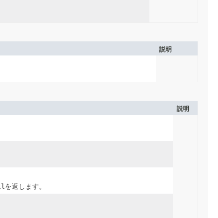
説明
説明
ll
を返します。