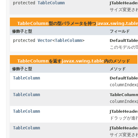
protected
TableColumn
JTableHeader
サイズ変更さ
TableColumn
型の型パラメータを持つ
javax.swing.tabl
修飾子と型
フィールド
protected
Vector
<
TableColumn
>
DefaultTabl
このモデルのT
TableColumn
を返す
javax.swing.table
内のメソッド
修飾子と型
メソッド
TableColumn
DefaultTabl
columnIndex
TableColumn
TableColumn
columnIndex
TableColumn
JTableHeader
ドラッグが進
TableColumn
JTableHeader
サイズ変更さ