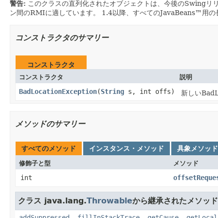
警告:
このクラスの直列化されたオブジェクトは、今後のSwingリ
ン間のRMIに適しています。
1.4以降、すべてのJavaBeans™
コンストラクタのサマリー
コンストラクタ
コンストラクタ
説明
BadLocationException
(
String
s, int offs)
新しいBadL
メソッドのサマリー
すべてのメソッド
インスタンス・メソッド
具象メソッド
修飾子と型
メソッド
int
offsetReque
クラス java.lang.
Throwable
から継承されたメソッド
addSuppressed
,
fillInStackTrace
,
getCause
,
getLocal