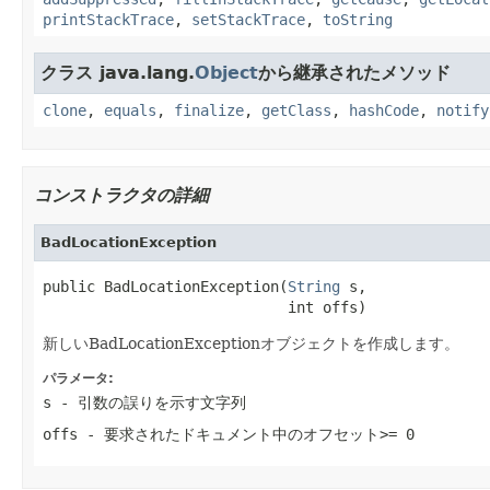
printStackTrace
,
setStackTrace
,
toString
クラス java.lang.
Object
から継承されたメソッド
clone
,
equals
,
finalize
,
getClass
,
hashCode
,
notify
コンストラクタの詳細
BadLocationException
public BadLocationException(
String
 s,

                            int offs)
新しいBadLocationExceptionオブジェクトを作成します。
パラメータ:
s
- 引数の誤りを示す文字列
offs
- 要求されたドキュメント中のオフセット>= 0