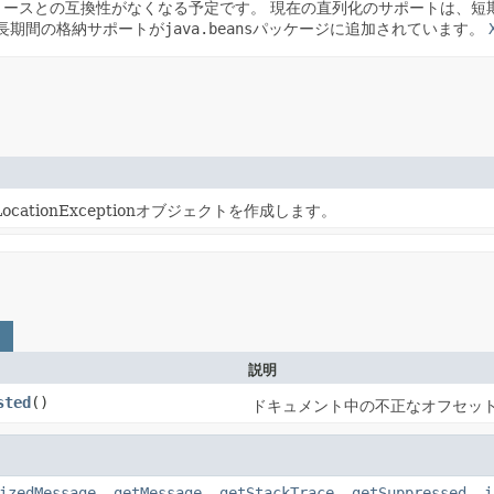
リースとの互換性がなくなる予定です。
現在の直列化のサポートは、短期
用の長期間の格納サポートが
java.beans
パッケージに追加されています。
ocationExceptionオブジェクトを作成します。
説明
sted
()
ドキュメント中の不正なオフセッ
izedMessage
,
getMessage
,
getStackTrace
,
getSuppressed
,
i