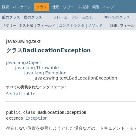
概要
パッケージ
クラス
使用
ツリー
非推奨
索引
ヘルプ
前のクラス
次のクラス
フレーム
フレームなし
すべてのクラス
サマリー:
ネスト済 |
フィールド |
コンストラクタ
|
メソッド
詳細:
フィールド
javax.swing.text
クラスBadLocationException
java.lang.Object
java.lang.Throwable
java.lang.Exception
javax.swing.text.BadLocationException
すべての実装されたインタフェース:
Serializable
public class 
BadLocationException
extends 
Exception
存在しない位置を参照しようとした場合などの、ドキュメント・モ