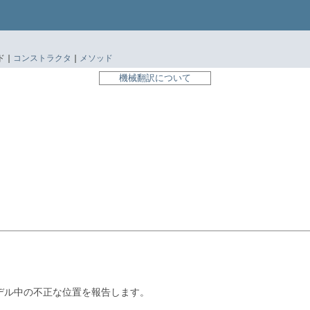
 |
コンストラクタ
|
メソッド
機械翻訳について
デル中の不正な位置を報告します。