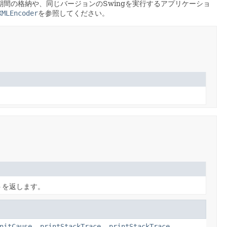
間の格納や、同じバージョンのSwingを実行するアプリケーショ
XMLEncoder
を参照してください。
トを返します。
nitCause
,
printStackTrace
,
printStackTrace
,