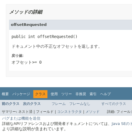
メソッドの詳細
offsetRequested
public int offsetRequested()
ドキュメント中の不正なオフセットを返します。
戻り値:
オフセット>= 0
概要
パッケージ
クラス
使用
ツリー
非推奨
索引
ヘルプ
前のクラス
次のクラス
フレーム
フレームなし
すべてのクラス
サマリー:
ネスト済 |
フィールド |
コンストラクタ
|
メソッド
詳細:
フィールド
バグまたは機能を送信
詳細なAPIリファレンスおよび開発者ドキュメントについては、
Java S
より詳細な説明が含まれています。