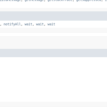
,
notifyAll
,
wait
,
wait
,
wait