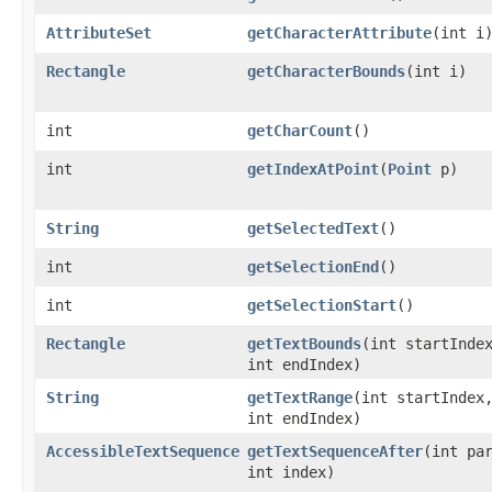
AttributeSet
getCharacterAttribute
(int i
Rectangle
getCharacterBounds
(int i)
int
getCharCount
()
int
getIndexAtPoint
(
Point
p)
String
getSelectedText
()
int
getSelectionEnd
()
int
getSelectionStart
()
Rectangle
getTextBounds
(int startInde
int endIndex)
String
getTextRange
(int startIndex
int endIndex)
AccessibleTextSequence
getTextSequenceAfter
(int pa
int index)