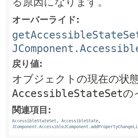
る原因になります。
オーバーライド:
getAccessibleStateSe
JComponent.Accessibl
戻り値:
オブジェクトの現在の状
AccessibleStateS
関連項目:
AccessibleStateSet
,
AccessibleState
,
JComponent.AccessibleJComponent.addPropertyChangeLi