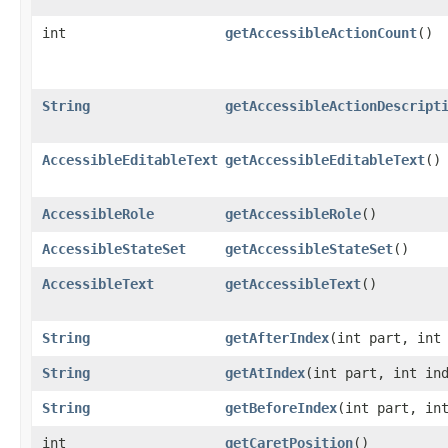
int
getAccessibleActionCount
()
String
getAccessibleActionDescript
AccessibleEditableText
getAccessibleEditableText
()
AccessibleRole
getAccessibleRole
()
AccessibleStateSet
getAccessibleStateSet
()
AccessibleText
getAccessibleText
()
String
getAfterIndex
(int part, int
String
getAtIndex
(int part, int in
String
getBeforeIndex
(int part, in
int
getCaretPosition
()