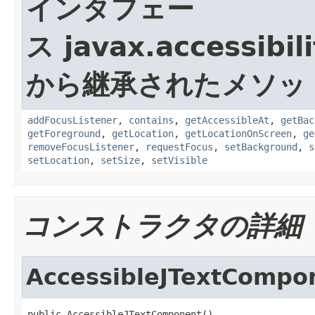
インタフェー
ス javax.accessibili
から継承されたメソッ
addFocusListener
,
contains
,
getAccessibleAt
,
getBac
getForeground
,
getLocation
,
getLocationOnScreen
,
ge
removeFocusListener
,
requestFocus
,
setBackground
,
s
setLocation
,
setSize
,
setVisible
コンストラクタの詳細
AccessibleJTextCompo
public AccessibleJTextComponent()