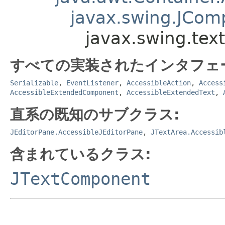
javax.swing.JCom
javax.swing.tex
すべての実装されたインタフェ
Serializable
,
EventListener
,
AccessibleAction
,
Access
AccessibleExtendedComponent
,
AccessibleExtendedText
,
直系の既知のサブクラス:
JEditorPane.AccessibleJEditorPane
,
JTextArea.Accessib
含まれているクラス:
JTextComponent