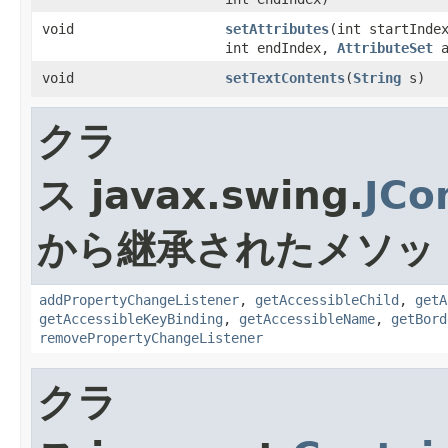
void
setAttributes
(int startInde
int endIndex,
AttributeSet
a
void
setTextContents
(
String
s)
クラ
ス javax.swing.
JCo
から継承されたメソッ
addPropertyChangeListener
,
getAccessibleChild
,
getA
getAccessibleKeyBinding
,
getAccessibleName
,
getBord
removePropertyChangeListener
クラ