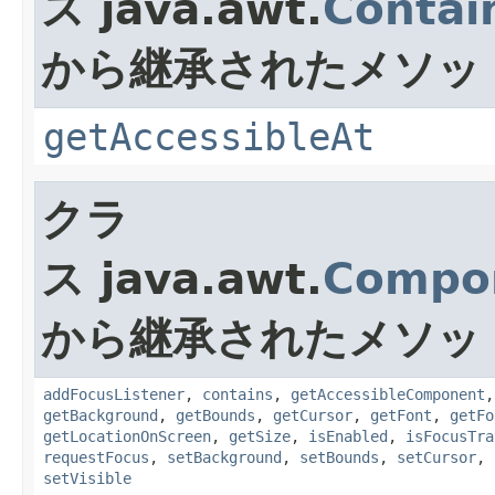
ス java.awt.
Contai
から継承されたメソッ
getAccessibleAt
クラ
ス java.awt.
Compo
から継承されたメソッ
addFocusListener
,
contains
,
getAccessibleComponent
getBackground
,
getBounds
,
getCursor
,
getFont
,
getFo
getLocationOnScreen
,
getSize
,
isEnabled
,
isFocusTra
requestFocus
,
setBackground
,
setBounds
,
setCursor
,
setVisible