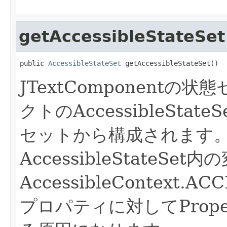
getAccessibleStateSet
public 
AccessibleStateSet
 getAccessibleStateSet()
JTextComponentの
クトのAccessibleStateS
セットから構成されます
AccessibleStateSet
AccessibleContext.A
プロパティに対してProper