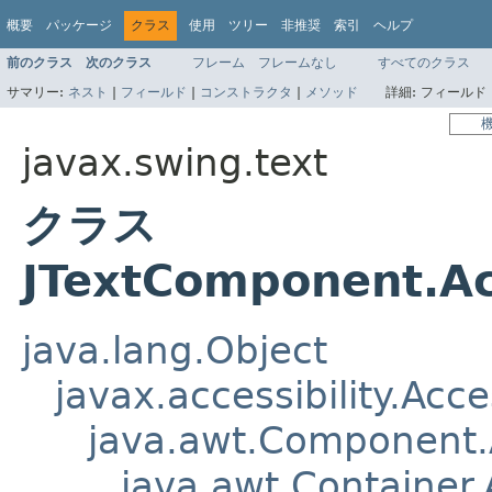
概要
パッケージ
クラス
使用
ツリー
非推奨
索引
ヘルプ
前のクラス
次のクラス
フレーム
フレームなし
すべてのクラス
サマリー:
ネスト
|
フィールド
|
コンストラクタ
|
メソッド
詳細:
フィールド 
javax.swing.text
クラス
JTextComponent.A
java.lang.Object
javax.accessibility.Acc
java.awt.Component
java.awt.Container