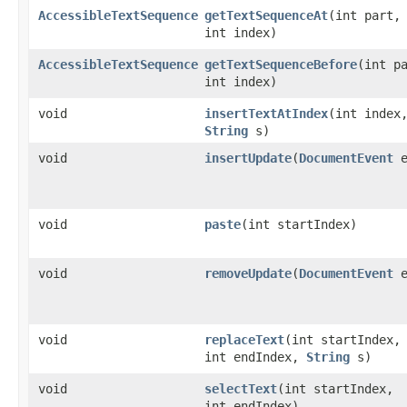
AccessibleTextSequence
getTextSequenceAt
(int part,
int index)
AccessibleTextSequence
getTextSequenceBefore
(int p
int index)
void
insertTextAtIndex
(int index
String
s)
void
insertUpdate
(
DocumentEvent
e
void
paste
(int startIndex)
void
removeUpdate
(
DocumentEvent
e
void
replaceText
(int startIndex,
int endIndex,
String
s)
void
selectText
(int startIndex,
int endIndex)