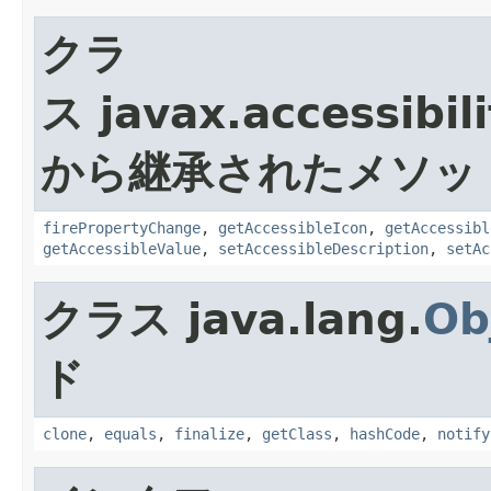
クラ
ス javax.accessibili
から継承されたメソッ
firePropertyChange
,
getAccessibleIcon
,
getAccessibl
getAccessibleValue
,
setAccessibleDescription
,
setAc
クラス java.lang.
Ob
ド
clone
,
equals
,
finalize
,
getClass
,
hashCode
,
notify