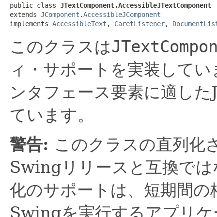
public class 
JTextComponent.AccessibleJTextComponent
extends 
JComponent.AccessibleJComponent
implements 
AccessibleText
, 
CaretListener
, 
DocumentLis
このクラスは
JTextCompo
ィ・サポートを実装してい
ンタフェース要素に適したJava 
ています。
警告:
このクラスの直列化
Swingリリースと互換で
化のサポートは、短期間の
Swingを実行するアプリ