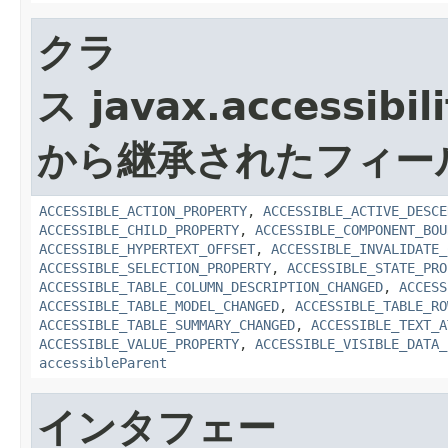
クラ
ス javax.accessibili
から継承されたフィー
ACCESSIBLE_ACTION_PROPERTY
,
ACCESSIBLE_ACTIVE_DESCE
ACCESSIBLE_CHILD_PROPERTY
,
ACCESSIBLE_COMPONENT_BOU
ACCESSIBLE_HYPERTEXT_OFFSET
,
ACCESSIBLE_INVALIDATE_
ACCESSIBLE_SELECTION_PROPERTY
,
ACCESSIBLE_STATE_PRO
ACCESSIBLE_TABLE_COLUMN_DESCRIPTION_CHANGED
,
ACCESS
ACCESSIBLE_TABLE_MODEL_CHANGED
,
ACCESSIBLE_TABLE_RO
ACCESSIBLE_TABLE_SUMMARY_CHANGED
,
ACCESSIBLE_TEXT_A
ACCESSIBLE_VALUE_PROPERTY
,
ACCESSIBLE_VISIBLE_DATA_
accessibleParent
インタフェー