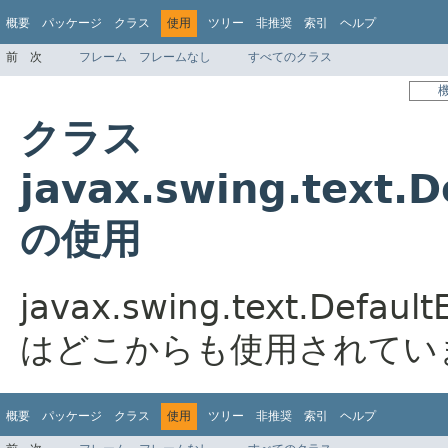
概要
パッケージ
クラス
使用
ツリー
非推奨
索引
ヘルプ
前
次
フレーム
フレームなし
すべてのクラス
クラス
javax.swing.text.D
の使用
javax.swing.text.Default
はどこからも使用されてい
概要
パッケージ
クラス
使用
ツリー
非推奨
索引
ヘルプ