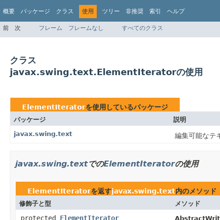
概要
パッケージ
クラス
使用
ツリー
非推奨
索引
ヘルプ
前
次
フレーム
フレームなし
すべてのクラス
クラス
javax.swing.text.ElementIteratorの使用
ElementIterator
を使用しているパッケージ
パッケージ
説明
javax.swing.text
編集可能なテ
javax.swing.text
での
ElementIterator
の使用
ElementIterator
を返す
javax.swing.text
内のメソッド
修飾子と型
メソッド
protected
ElementIterator
AbstractWrit