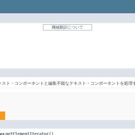
機械翻訳について
キスト・コンポーネントと編集不能なテキスト・コンポーネントを処理
getElementIterator
()
er.