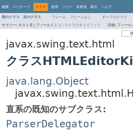
概要
パッケージ
クラス
使用
ツリー
非推奨
索引
ヘルプ
前のクラス
次のクラス
フレーム
フレームなし
すべてのクラス
サマリー:
ネスト済 |
フィールド |
コンストラクタ
|
メソッド
詳細:
フィールド
javax.swing.text.html
クラスHTMLEditorKit
java.lang.Object
javax.swing.text.html.
直系の既知のサブクラス:
ParserDelegator