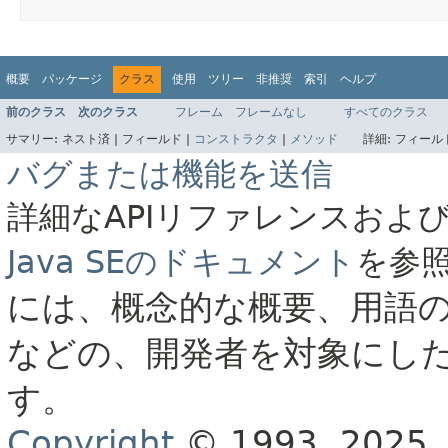
概要
パッケージ
クラス
使用
ツリー
非推奨
索引
ヘルプ
前のクラス
次のクラス
フレーム
フレームなし
すべてのクラス
サマリー:
ネスト済 |
フィールド |
コンストラクタ
|
メソッド
詳細:
フィールド
バグまたは機能を送信
詳細なAPIリファレンスおよ
Java SEのドキュメント
を参
には、概念的な概要、用語
などの、開発者を対象にし
す。
Copyright
© 1993, 2025, O