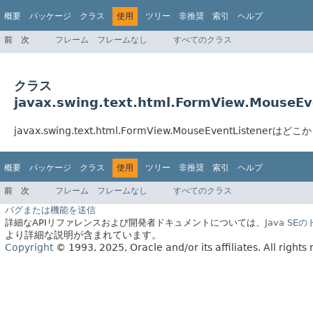
概要
パッケージ
クラス
使用
ツリー
非推奨
索引
ヘルプ
前
次
フレーム
フレームなし
すべてのクラス
クラス
javax.swing.text.html.FormView.MouseE
javax.swing.text.html.FormView.MouseEventListen
概要
パッケージ
クラス
使用
ツリー
非推奨
索引
ヘルプ
前
次
フレーム
フレームなし
すべてのクラス
バグまたは機能を送信
詳細なAPIリファレンスおよび開発者ドキュメントについては、
Java S
より詳細な説明が含まれています。
Copyright
© 1993, 2025, Oracle and/or its affiliates.
All rights