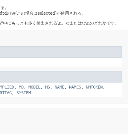
なる。
dtdの値(この場合はselected)が使用される。
中にもっとも多く検出される\n、\rまたは\r\nのどれかです。
MPLIED
,
MD
,
MODEL
,
MS
,
NAME
,
NAMES
,
NMTOKEN
,
RTTAG
,
SYSTEM