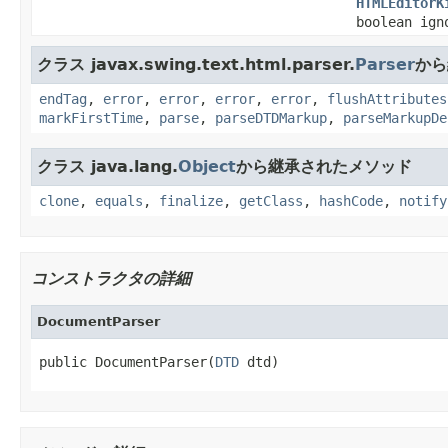
HTMLEditorK
boolean ign
クラス javax.swing.text.html.parser.
Parser
から
endTag
,
error
,
error
,
error
,
error
,
flushAttributes
markFirstTime
,
parse
,
parseDTDMarkup
,
parseMarkupDe
クラス java.lang.
Object
から継承されたメソッド
clone
,
equals
,
finalize
,
getClass
,
hashCode
,
notify
コンストラクタの詳細
DocumentParser
public DocumentParser(
DTD
 dtd)