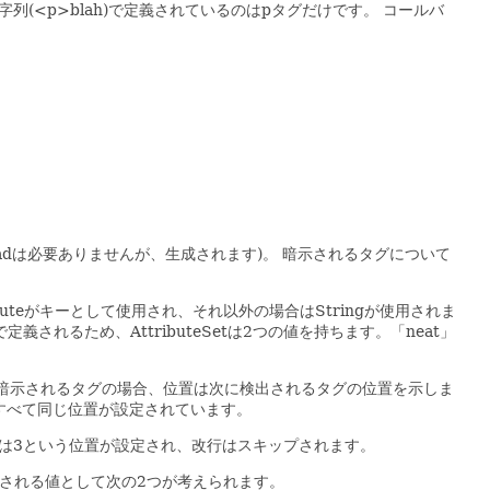
字列(<p>blah)で定義されているのはpタグだけです。
コールバ
adは必要ありませんが、生成されます)。
暗示されるタグについて
ributeがキーとして使用され、それ以外の場合はStringが使用されま
teで定義されるため、AttributeSetは2つの値を持ちます。「neat」
暗示されるタグの場合、位置は次に検出されるタグの位置を示しま
はすべて同じ位置が設定されています。
ahは3という位置が設定され、改行はスキップされます。
配置される値として次の2つが考えられます。