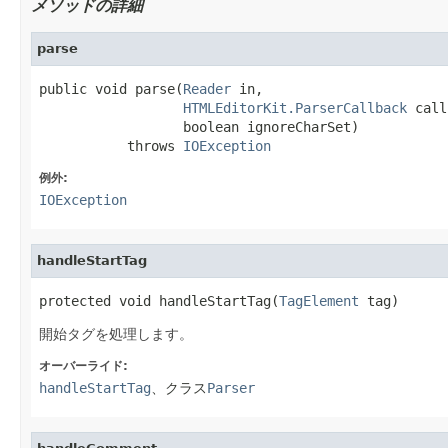
メソッドの詳細
parse
public void parse(
Reader
 in,

HTMLEditorKit.ParserCallback
 call
                  boolean ignoreCharSet)

           throws 
IOException
例外:
IOException
handleStartTag
protected void handleStartTag(
TagElement
 tag)
開始タグを処理します。
オーバーライド:
handleStartTag
、クラス
Parser