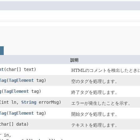
説明
nt
(char[] text)
HTMLのコメントを検出したとき
Tag
(
TagElement
tag)
空のタグを処理します。
g
(
TagElement
tag)
終了タグを処理します。
(int ln,
String
errorMsg)
エラーが発生したことを示す。
Tag
(
TagElement
tag)
開始タグを処理します。
char[] data)
テキストを処理します。
r
in,