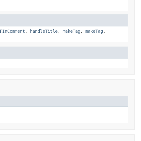
FInComment
,
handleTitle
,
makeTag
,
makeTag
,