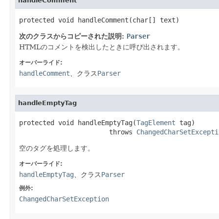
handleComment
protected void handleComment(char[] text)
次のクラスからコピーされた説明:
Parser
HTMLのコメントを検出したときに呼び出されます。
オーバーライド:
handleComment
、クラス
Parser
handleEmptyTag
protected void handleEmptyTag(
TagElement
 tag)

                       throws 
ChangedCharSetExcepti
空のタグを処理します。
オーバーライド:
handleEmptyTag
、クラス
Parser
例外:
ChangedCharSetException