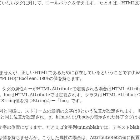
ていないタグに対して、コールバックを伝えます。
たとえば、HTML文
せんが、正しいHTMLであるために存在しているということです(he
MPLIED
に
Boolean.TRUE
の値を持ちます。
。
タグの属性キーがHTML.Attributeで定義される場合はHTML.Att
。fooはHTML.Attributeでは定義されず、クラスはHTML.Attribu
うString値を持つStringキー「foo」です。
列と同様に、ストリームの最初の文字は0という位置が設定されます。
タグと同じ位置が設定され、p、htmlおよびbodyの暗示された終了タグ
の位置になります。たとえば文字列\n\n\nblahでは、テキストbl
は値を持ちませんが、こうした属性の場合は、AttributeSetの値に