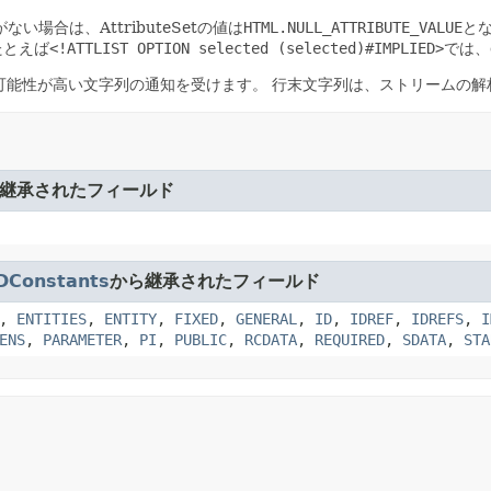
場合は、AttributeSetの値は
HTML.NULL_ATTRIBUTE_VALUE
と
たとえば
<!ATTLIST OPTION selected (selected)#IMPLIED>
では、
可能性が高い文字列の通知を受けます。
行末文字列は、ストリームの解析
継承されたフィールド
DConstants
から継承されたフィールド
,
ENTITIES
,
ENTITY
,
FIXED
,
GENERAL
,
ID
,
IDREF
,
IDREFS
,
I
ENS
,
PARAMETER
,
PI
,
PUBLIC
,
RCDATA
,
REQUIRED
,
SDATA
,
STA