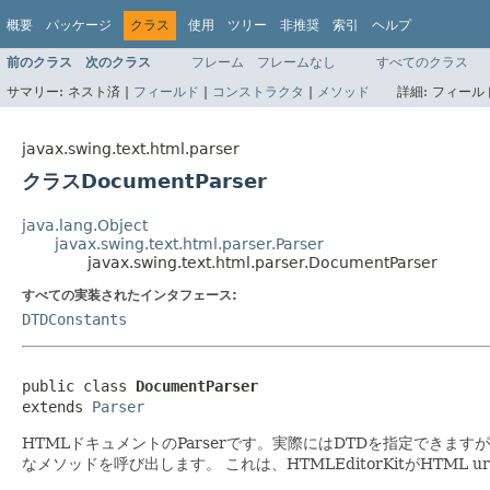
概要
パッケージ
クラス
使用
ツリー
非推奨
索引
ヘルプ
前のクラス
次のクラス
フレーム
フレームなし
すべてのクラス
サマリー:
ネスト済 |
フィールド
|
コンストラクタ
|
メソッド
詳細:
フィールド
javax.swing.text.html.parser
クラスDocumentParser
java.lang.Object
javax.swing.text.html.parser.Parser
javax.swing.text.html.parser.DocumentParser
すべての実装されたインタフェース:
DTDConstants
public class 
DocumentParser
extends 
Parser
HTMLドキュメントのParserです。実際にはDTDを指定できますが
なメソッドを呼び出します。
これは、HTMLEditorKitがHT