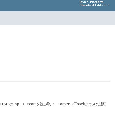
Java™ Platform
Standard Edition 8
HTMLのInputStreamを読み取り、ParserCallbackクラスの適切