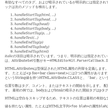
有効なすべてのタグ、および暗示されているが明示的には指定され
ックは次のメソッドを検出します。
handleStartTag(html, ...)
handleStartTag(head, ...)
handleEndTag(head)
handleStartTag(body, ...)
handleStartTag(p, ...)
handleText(...)
handleEndTag(p)
handleEndTag(body)
handleEndTag(html)
italic
の項目は暗示されています。つまり、明示的には指定されていま
は、AttributeSet引数がキー
HTMLEditorKit.ParserCallback.I
HTML.Attributesは型保証されたHTML属性の列挙を定義します
す。
たとえば<p foo=bar class=neat>には2つの属性があります
というString値を持つHTML.Attribute.CLASSと、「bar」とい
位置引数はタグ、コメント、またはテキストの開始を示します。
配
す。
最初の例では、bodyおよびhtmlの暗示された開始タグはp
HTMLは空白をスキップするため、テキストの位置は最初の有効な文字
値を持たない属性、たとえばHTML文字列
<foo blah>
の属性
blah