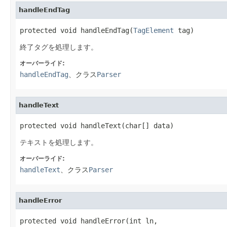
handleEndTag
protected void handleEndTag(
TagElement
 tag)
終了タグを処理します。
オーバーライド:
handleEndTag
、クラス
Parser
handleText
protected void handleText(char[] data)
テキストを処理します。
オーバーライド:
handleText
、クラス
Parser
handleError
protected void handleError(int ln,
