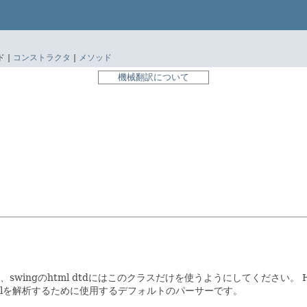
 |
コンストラクタ
|
メソッド
機械翻訳について
、swingのhtml dtdにはこのクラスだけを使うようにしてください。
ML urlを解析するために使用するデフォルトのパーサーです。