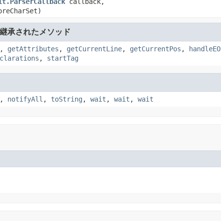
it.ParserCallback
callback,
oreCharSet)
継承されたメソッド
,
getAttributes
,
getCurrentLine
,
getCurrentPos
,
handleEO
clarations
,
startTag
,
notifyAll
,
toString
,
wait
,
wait
,
wait