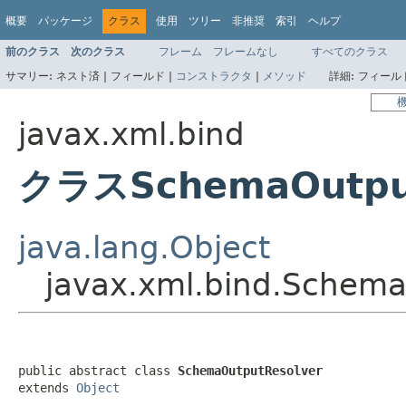
概要
パッケージ
クラス
使用
ツリー
非推奨
索引
ヘルプ
前のクラス
次のクラス
フレーム
フレームなし
すべてのクラス
サマリー:
ネスト済 |
フィールド |
コンストラクタ
|
メソッド
詳細:
フィールド
javax.xml.bind
クラスSchemaOutput
java.lang.Object
javax.xml.bind.Schem
public abstract class 
SchemaOutputResolver
extends 
Object