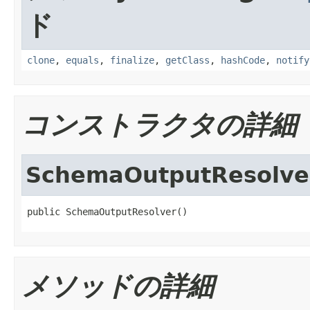
ド
clone
,
equals
,
finalize
,
getClass
,
hashCode
,
notify
コンストラクタの詳細
SchemaOutputResolve
public SchemaOutputResolver()
メソッドの詳細