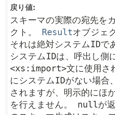
戻り値:
スキーマの実際の宛先を
クト。
Result
オブジェ
それは絶対システムIDで
システムIDは、呼出し側
<xs:import>文に使用
にシステムIDがない場合
されますが、明示的にほかの
を行えません。
null
が返