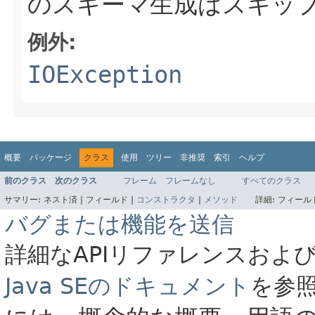
のスキーマ生成はスキッ
例外:
IOException
概要
パッケージ
クラス
使用
ツリー
非推奨
索引
ヘルプ
前のクラス
次のクラス
フレーム
フレームなし
すべてのクラス
サマリー:
ネスト済 |
フィールド |
コンストラクタ
|
メソッド
詳細:
フィールド
バグまたは機能を送信
詳細なAPIリファレンスおよ
Java SEのドキュメント
を参