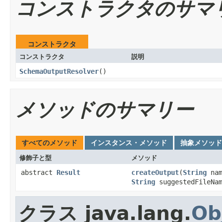
コンストラクタのサマ
コンストラクタ
コンストラクタ
説明
SchemaOutputResolver
()
メソッドのサマリー
すべてのメソッド
インスタンス・メソッド
抽象メソッド
修飾子と型
メソッド
abstract
Result
createOutput
(
String
nam
String
suggestedFileNa
クラス java.lang.
Ob