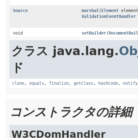
Source
marshal
(
Element
element
ValidationEventHandler
void
setBuilder
(
DocumentBui
クラス java.lang.
Ob
ド
clone
,
equals
,
finalize
,
getClass
,
hashCode
,
notify
コンストラクタの詳細
W3CDomHandler