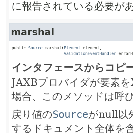
に報告されている必要が
marshal
public 
Source
 marshal(
Element
 element,

ValidationEventHandler
 errorH
インタフェースからコピ
JAXBプロバイダが要素
場合、このメソッドは呼
戻り値の
Source
がnul
するドキュメント全体を