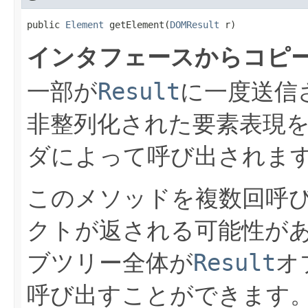
public 
Element
 getElement(
DOMResult
 r)
インタフェースからコピ
一部が
Result
に一度送信
非整列化された要素表現を
ダによって呼び出されま
このメソッドを複数回呼
クトが返される可能性が
ブツリー全体が
Result
オ
呼び出すことができます