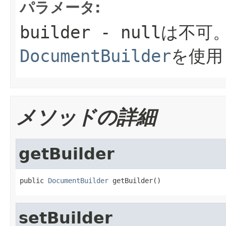
パラメータ:
builder
- nullは不可
DocumentBuilder
を使用
メソッドの詳細
getBuilder
public 
DocumentBuilder
 getBuilder()
setBuilder