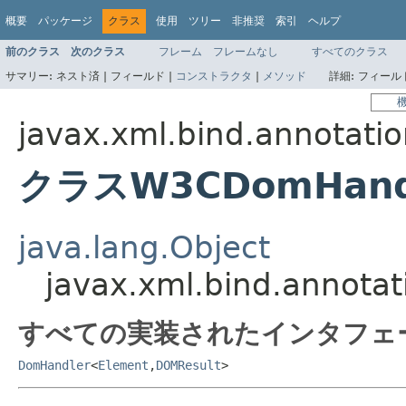
概要
パッケージ
クラス
使用
ツリー
非推奨
索引
ヘルプ
前のクラス
次のクラス
フレーム
フレームなし
すべてのクラス
サマリー:
ネスト済 |
フィールド |
コンストラクタ
|
メソッド
詳細:
フィールド
javax.xml.bind.annotati
クラスW3CDomHand
java.lang.Object
javax.xml.bind.annot
すべての実装されたインタフェ
DomHandler
<
Element
,
DOMResult
>