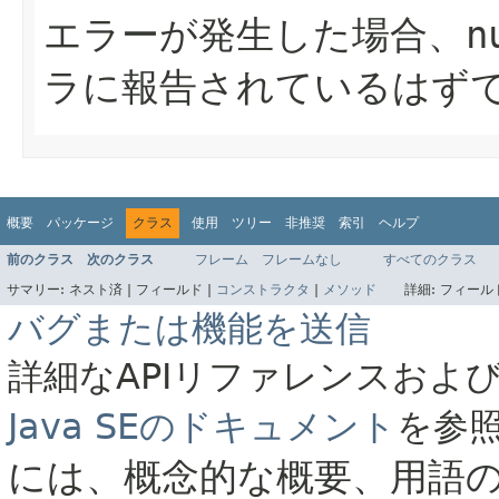
エラーが発生した場合、nu
ラに報告されているはず
概要
パッケージ
クラス
使用
ツリー
非推奨
索引
ヘルプ
前のクラス
次のクラス
フレーム
フレームなし
すべてのクラス
サマリー:
ネスト済 |
フィールド |
コンストラクタ
|
メソッド
詳細:
フィールド
バグまたは機能を送信
詳細なAPIリファレンスおよ
Java SEのドキュメント
を参
には、概念的な概要、用語