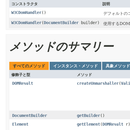
コンストラクタ
説明
W3CDomHandler
()
デフォルトの
W3CDomHandler
(
DocumentBuilder
builder)
使用するDO
メソッドのサマリー
すべてのメソッド
インスタンス・メソッド
具象メソッド
修飾子と型
メソッド
DOMResult
createUnmarshaller
(
Val
DocumentBuilder
getBuilder
()
Element
getElement
(
DOMResult
r