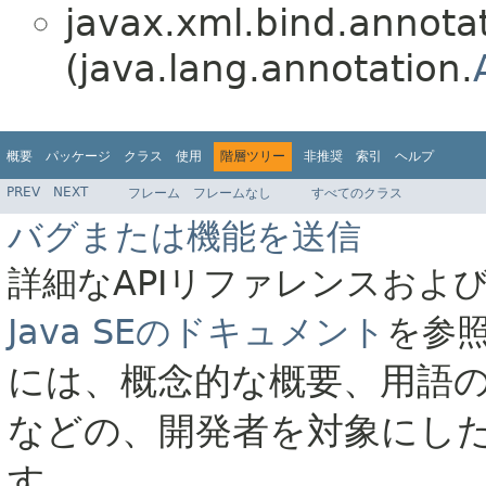
javax.xml.bind.annota
(java.lang.annotation.
概要
パッケージ
クラス
使用
階層ツリー
非推奨
索引
ヘルプ
PREV
NEXT
フレーム
フレームなし
すべてのクラス
バグまたは機能を送信
詳細なAPIリファレンスおよ
Java SEのドキュメント
を参
には、概念的な概要、用語
などの、開発者を対象にし
す。