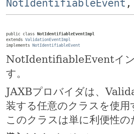
NotIdentifiableEvent
public class 
NotIdentifiableEventImpl
extends 
ValidationEventImpl
implements 
NotIdentifiableEvent
NotIdentifiableE
す。
JAXBプロバイダは、Valid
装する任意のクラスを使用
このクラスは単に利便性の