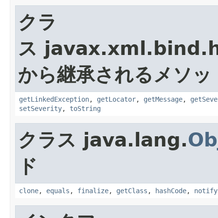
クラ
ス javax.xml.bind.h
から継承されるメソッ
getLinkedException
,
getLocator
,
getMessage
,
getSeve
setSeverity
,
toString
クラス java.lang.
Ob
ド
clone
,
equals
,
finalize
,
getClass
,
hashCode
,
notify