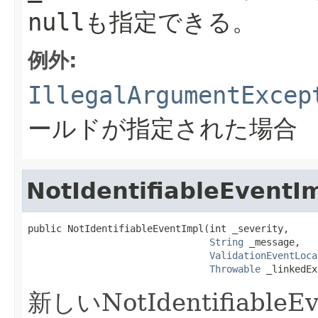
nullも指定できる。
例外:
IllegalArgumentExcep
ールドが指定された場合
NotIdentifiableEventI
public NotIdentifiableEventImpl(int _severity,

String
 _message,

ValidationEventLoca
Throwable
 _linkedEx
新しいNotIdentifiabl